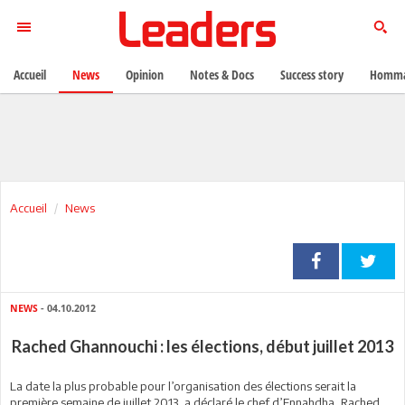
Accueil
News
Opinion
Notes & Docs
Success story
Homma
Accueil
News
NEWS
- 04.10.2012
Rached Ghannouchi : les élections, début juillet 2013
La date la plus probable pour l’organisation des élections serait la
première semaine de juillet 2013, a déclaré le chef d’Ennahdha, Rached