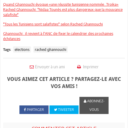
Quand Ghannouchi évoque «une réussite tunisienne nommée...Troika»
Rached Ghannouchi: "Nidaa Tounès est plus dangereux que la mouvance
salafiste"
"Tous les Tunisiens sont salafistes" selon Rached Ghannouchi
Ghannouchi : il revient à l'ANC de fixer le calendrier des prochaines
échéances
:
elections
rached ghannouchi
Tags
Envoyer à un ami
Imprimer
VOUS AIMEZ CET ARTICLE ? PARTAGEZ-LE AVEC
VOS AMIS !
ABONNEZ-
PARTAGER
TWEETER
VOUS