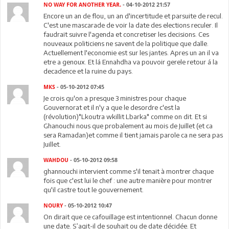
NO WAY FOR ANOTHER YEAR.
- 04-10-2012 21:57
Encore un an de flou, un an d'incertitude et parsuite de recul.
C'est une mascarade de voir la date des elections reculer. Il
faudrait suivre l'agenda et concretiser les decisions. Ces
nouveaux politiciens ne savent de la politique que dalle.
Actuellement l'economie est sur les jantes. Apres un an il va
etre a genoux. Et lá Ennahdha va pouvoir gerele retour á la
decadence et la ruine du pays.
MKS
- 05-10-2012 07:45
Je crois qu'on a presque 3 ministres pour chaque
Gouvernorat et il n'y a que le desordre c'est la
(révolution)"Lkoutra wkillit Lbarka" comme on dit. Et si
Ghanouchi nous que probalement au mois de Juillet (et ca
sera Ramadan)et comme il tient jamais parole ca ne sera pas
Juillet.
WAHDOU
- 05-10-2012 09:58
ghannouchi intervient comme s'il tenait à montrer chaque
fois que c'est lui le chef : une autre manière pour montrer
qu'il castre tout le gouvernement.
NOURY
- 05-10-2012 10:47
On dirait que ce cafouillage est intentionnel. Chacun donne
une date. S’agit-il de souhait ou de date décidée. Et