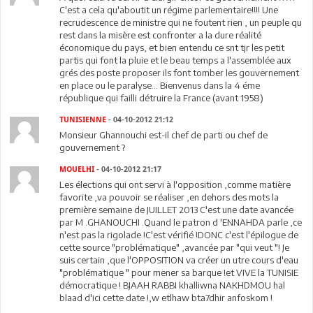
C'est a cela qu'aboutit un régime parlementaire!!!! Une
recrudescence de ministre qui ne foutent rien , un peuple qu
rest dans la misère est confronter a la dure réalité
économique du pays, et bien entendu ce snt tjr les petit
partis qui font la pluie et le beau temps a l'assemblée aux
grés des poste proposer ils font tomber les gouvernement
en place ou le paralyse... Bienvenus dans la 4 éme
république qui failli détruire la France (avant 1958)
TUNISIENNE
- 04-10-2012 21:12
Monsieur Ghannouchi est-il chef de parti ou chef de
gouvernement ?
MOUELHI
- 04-10-2012 21:17
Les élections qui ont servi à l'opposition ,comme matière
favorite ,va pouvoir se réaliser ,en dehors des mots la
première semaine de JUILLET 2013 C'est une date avancée
par M .GHANOUCHI .Quand le patron d 'ENNAHDA parle ,ce
n'est pas la rigolade !C'est vérifié !DONC c'est l'épilogue de
cette source "problématique" ,avancée par "qui veut "! Je
suis certain ,que l'OPPOSITION va créer un utre cours d'eau
"problématique " pour mener sa barque !et VIVE la TUNISIE
démocratique ! BJAAH RABBI khalliwna NAKHDMOU hal
blaad d'ici cette date !,w etlhaw bta7dhir anfoskom !