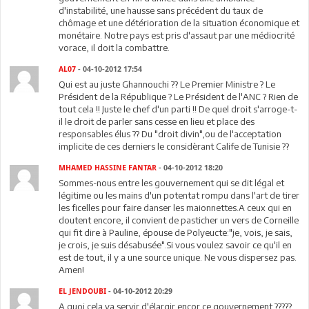
d'instabilité, une hausse sans précédent du taux de
chômage et une détérioration de la situation économique et
monétaire. Notre pays est pris d'assaut par une médiocrité
vorace, il doit la combattre.
AL07
- 04-10-2012 17:54
Qui est au juste Ghannouchi ?? Le Premier Ministre ? Le
Président de la République ? Le Président de l'ANC ? Rien de
tout cela !! Juste le chef d'un parti !! De quel droit s'arroge-t-
il le droit de parler sans cesse en lieu et place des
responsables élus ?? Du "droit divin",ou de l'acceptation
implicite de ces derniers le considèrant Calife de Tunisie ??
MHAMED HASSINE FANTAR
- 04-10-2012 18:20
Sommes-nous entre les gouvernement qui se dit légal et
légitime ou les mains d'un potentat rompu dans l'art de tirer
les ficelles pour faire danser les maionnettes.A ceux qui en
doutent encore, il convient de pasticher un vers de Corneille
qui fit dire à Pauline, épouse de Polyeucte:"je, vois, je sais,
je crois, je suis désabusée".Si vous voulez savoir ce qu'il en
est de tout, il y a une source unique. Ne vous dispersez pas.
Amen!
EL JENDOUBI
- 04-10-2012 20:29
A quoi cela va servir d'élargir encor ce gouvernement ?????