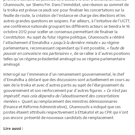
Ghannouchi, sur Shems Fm. Dans l’immédiat, une réunion au sommet de
la troïka est prévue ce jeudi soir pour finaliser les concertations sur la
feuille de route, la création de l’instance en charge des élections et les
autres grandes questions en suspens. Par ailleurs, à l’initiative de l’UGTT,
une conférence nationale groupant les différents acteurs se tiendra le 16
octobre 2012 pour sceller un consensus permettant de finaliser la
Constitution. Au sujet du futur régime politique, Ghannouchi a réitéré
l’attachement d’Ennahdha
« jusqu’à la dernière minute
» au régime
parlementaire, reconnaissant cependant qu’il est possible,
« faute de
pouvoir en convaincre nos partenaires »
, de se rallier à d’autres positions
telles qu’un régime présidentiel aménagé ou un régime parlementaire
aménagé.
Interrogé sur l’imminence d’un remaniement gouvernemental, le chef
d’Ennahdha a déclaré que des discussions sont actuellement en cours au
sein de la troïka et avec d’autres partis au sujet de l’élargissement du
gouvernement et son renforcement par d’autres figures. «
Ce n’est pas
impératif, mais cela dépendra de l’aboutissement des concertations
menées
». Quant au remplacement des ministres démissionnaires
(Finance et Réforme Administrative), Ghannouchi a indiqué que ces
postes étaient attribués respectivement à Ettakatol et au CPR qui n’ont
pas encore présenté de nouveaux candidats de remplacement.
Lire aussi :