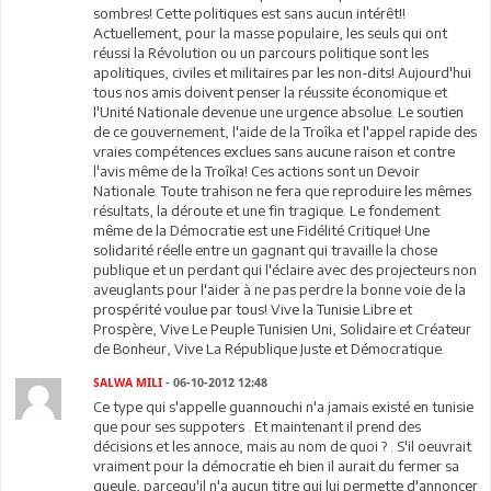
sombres! Cette politiques est sans aucun intérêt!!
Actuellement, pour la masse populaire, les seuls qui ont
réussi la Révolution ou un parcours politique sont les
apolitiques, civiles et militaires par les non-dits! Aujourd'hui
tous nos amis doivent penser la réussite économique et
l'Unité Nationale devenue une urgence absolue. Le soutien
de ce gouvernement, l'aide de la Troîka et l'appel rapide des
vraies compétences exclues sans aucune raison et contre
l'avis même de la Troîka! Ces actions sont un Devoir
Nationale. Toute trahison ne fera que reproduire les mêmes
résultats, la déroute et une fin tragique. Le fondement
même de la Démocratie est une Fidélité Critique! Une
solidarité réelle entre un gagnant qui travaille la chose
publique et un perdant qui l'éclaire avec des projecteurs non
aveuglants pour l'aider à ne pas perdre la bonne voie de la
prospérité voulue par tous! Vive la Tunisie Libre et
Prospère, Vive Le Peuple Tunisien Uni, Solidaire et Créateur
de Bonheur, Vive La République Juste et Démocratique.
SALWA MILI
- 06-10-2012 12:48
Ce type qui s'appelle guannouchi n'a jamais existé en tunisie
que pour ses suppoters . Et maintenant il prend des
décisions et les annoce, mais au nom de quoi ? . S'il oeuvrait
vraiment pour la démocratie eh bien il aurait du fermer sa
gueule, parcequ'il n'a aucun titre qui lui permette d'annoncer