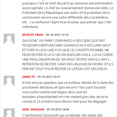
pourquoi c’est un chef de parti qui annonce une information
aussi capitale. Le chef du Gouvernement donne une date. Le
Président de la République une autre. Et le président de la
commission encore une autre différente des 2 premières,
etc… La confusion règne et je ne peux que penser que c’est
volontaire.
MONCEF FRADI
- 05-10-2012 12:12
QUI DONC VA FAIRE CONFIANCE A DES GENS QUI ONT
TOUJOURS MENTI.RACHED GHANOUCHI A DECLARE HAUT
ET FORT PLUS D UNE FOIS QUE LE CONSTITUTIONNEL NE
PEUR RESTER PLUS D UN AN.AUJOURD HUI IL LUI ACCORDE
UNE PROLONGATION DE SIX MOIS CROYEZ MOI ILS ONT L
INTENTION DE RESTER 3 ANS PAS UN JOUR DE MOINS. ET ILS
FERONT TOUT POUR RESTER.LE GATEAU EST DELICIEUX.
JAMES-TK
- 05-10-2012 13:13
Il n'en est pas question que ce mafieux décide de la date des
prochaines élections,et quoi encore ? Son parti fasciste
s'accroche comme une teigne,alors que les
tunisiens,s'impatientent et n'en veulent plus des ces bras
cassés,le 23 octobre nous ferons tout pour les dégager!
AMEL MAHJOUB
- 05-10-2012 18:44
C'est Rached Ghanouchi qui va décider des dates des