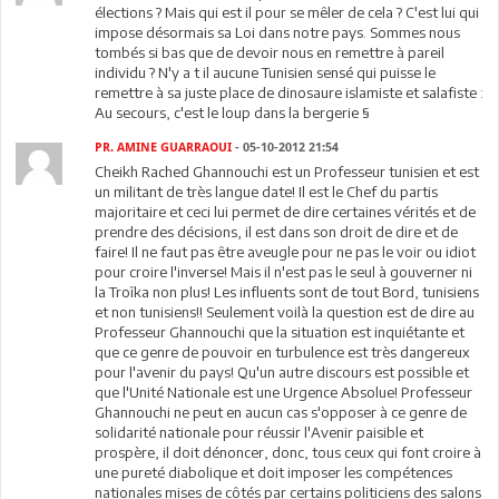
élections ? Mais qui est il pour se mêler de cela ? C'est lui qui
impose désormais sa Loi dans notre pays. Sommes nous
tombés si bas que de devoir nous en remettre à pareil
individu ? N'y a t il aucune Tunisien sensé qui puisse le
remettre à sa juste place de dinosaure islamiste et salafiste :
Au secours, c'est le loup dans la bergerie §
PR. AMINE GUARRAOUI
- 05-10-2012 21:54
Cheikh Rached Ghannouchi est un Professeur tunisien et est
un militant de très langue date! Il est le Chef du partis
majoritaire et ceci lui permet de dire certaines vérités et de
prendre des décisions, il est dans son droit de dire et de
faire! Il ne faut pas être aveugle pour ne pas le voir ou idiot
pour croire l'inverse! Mais il n'est pas le seul à gouverner ni
la Troîka non plus! Les influents sont de tout Bord, tunisiens
et non tunisiens!! Seulement voilà la question est de dire au
Professeur Ghannouchi que la situation est inquiétante et
que ce genre de pouvoir en turbulence est très dangereux
pour l'avenir du pays! Qu'un autre discours est possible et
que l'Unité Nationale est une Urgence Absolue! Professeur
Ghannouchi ne peut en aucun cas s'opposer à ce genre de
solidarité nationale pour réussir l'Avenir paisible et
prospère, il doit dénoncer, donc, tous ceux qui font croire à
une pureté diabolique et doit imposer les compétences
nationales mises de côtés par certains politiciens des salons