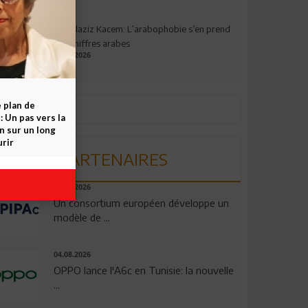
Abdelaziz Kacem: L’arabophobie s’en prend
aux chiffres arabes
09.07.2026
e plan de
 Un pas vers la
n sur un long
rir
PARTENAIRES
06.08.2026
Un consortium européen développe un
modèle de ...
04.08.2026
OPPO lance l'A6c en Tunisie: la nouvelle
...