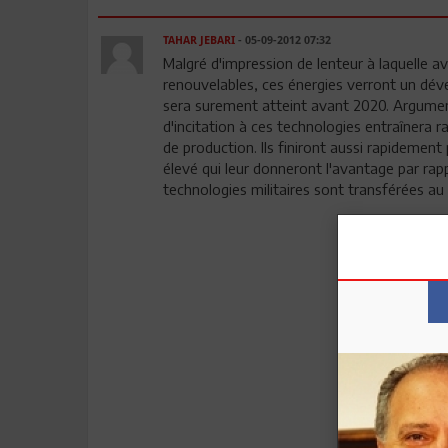
TAHAR JEBARI
- 05-09-2012 07:32
Malgré d'impression de lenteur à laquelle a
renouvelables, ces énergies verront un dé
sera surement atteint avant 2020. Argumen
d'incitation à ces technologies entraîner
de production. Ils finiront aussi rapidemen
élevé qui leur donneront l'avantage par rapp
technologies militaires sont transférées au 