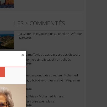
LES + COMMENTÉS
La Galite : le joyau le plus au nord de l'Afrique
12.07.2026
Le régime Tayibat: Les dangers des discours
nutritionnels simplistes et non validés
09.07.2026
Hommages ponctués au recteur Mohamed
Amara, décédé lundi : les mathématiques en
deuil
03.08.2026
Ahmed Friaa - Mohamed Amara:
l’Universitaire exemplaire
04.08.2026