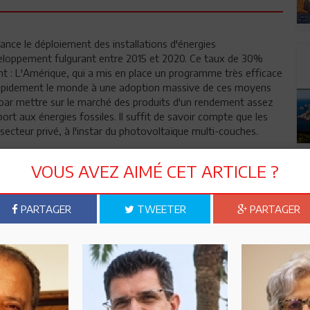
vance le déploiement des installations d'énergies
veloppement fulgurant entre 2015 et 2020. Ce taux de 30%
t : L'Amérique, qui a mis en place un programme très efficace
a rapidement le monde à une adoption massive de ces moyens
t par mettre sur le marché des produits d'un rendement assez
ort aux énergies fossiles. Il suffit de savoir compte que les
secteur privé, à l'instar du photovoltaïque multi-couches.
VOUS AVEZ AIMÉ CET ARTICLE ?
PARTAGER
TWEETER
PARTAGER