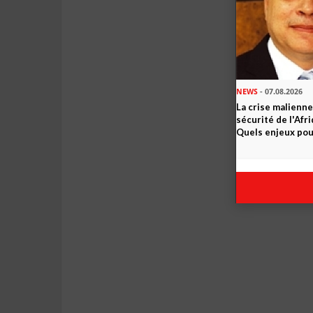
NEWS
- 07.08.2026
La crise malienne
sécurité de l'Afr
Quels enjeux pour