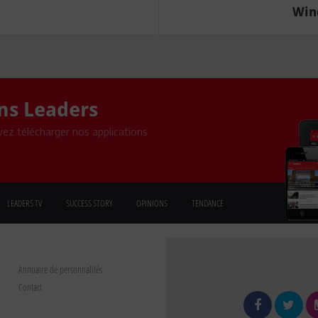
Win
ons Leaders
ez télécharger nos applications
LEADERS TV
SUCCESS STORY
OPINIONS
TENDANCE
Annuaire de personnalités
Contact