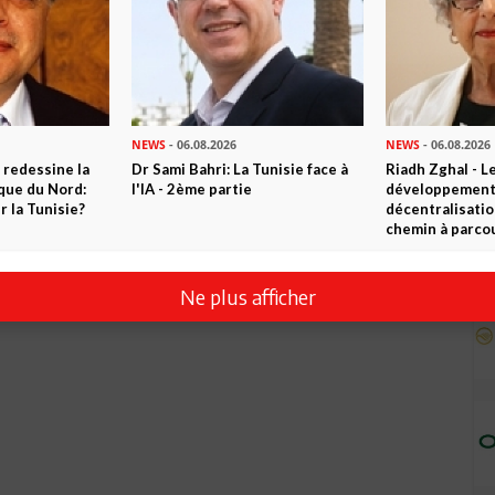
NEWS
- 06.08.2026
NEWS
- 06.08.2026
 redessine la
Dr Sami Bahri: La Tunisie face à
Riadh Zghal - L
ique du Nord:
l'IA - 2ème partie
développement:
 la Tunisie?
décentralisatio
chemin à parcou
Ne plus afficher