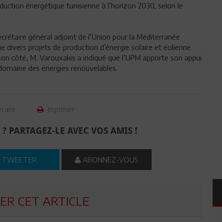
uction énergétique tunisienne à l’horizon 2030, selon le
rétaire général adjoint de l’Union pour la Méditerranée
ue divers projets de production d’énergie solaire et éolienne
on côté, M. Varouxakis a indiqué que l’UPM apporte son appui
le domaine des énergies renouvelables.
n ami
Imprimer
 ? PARTAGEZ-LE AVEC VOS AMIS !
TWEETER
ABONNEZ-VOUS
R CET ARTICLE