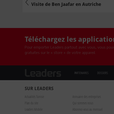
Visite de Ben Jaafar en Autriche
Téléchargez les applicati
Pour emporter Leaders partout avec vous, vous pouv
gratuites sur le « store » de votre appareil.
PARTENAIRES
DOSSIERS
SUR LEADERS
Actualités Tunisie
Annuaire des entreprises
Plan du site
Qui sommes nous
Leaders Mobile
Abonnez-vous au mensuel