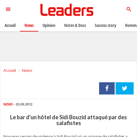
Accueil
News
Opinion
Notes & Docs
Success story
Homma
Accueil
News
NEWS
- 03.09.2012
Le bar d'un hôtel de Sidi Bouzid attaqué par des
salafistes
Nouveau regain de violence à Sidi Bouzid où un groupe de salafistes a