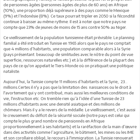
de personnes âgées (personnes âgées de plus de 60 ans) en Afrique
(10%), une proportion déjà supérieure à des pays comme le Mexique
(9%) et l’Indonésie (8%). Ce taux pourrait tripler en 2050 si la fécondité
continue à baisser au même rythme. Il est à noter que notre pays ne
compte que 23% de jeunes de moins de 15 ans contre 50% au Niger.
Ce vieillissement de la population tunisienne était prévisible. Le planning
familial a été introduit en Tunisie en 1965 alors que le pays ne comptait
que 4 millions d’habitants, une population comparable alors à la Syrie
(pays présentant beaucoup de simlitudes avec le nôtre du point de vue
superficie, ressources naturelles etc.) et à la différence de la plupart des
pays de ce qu'on appelait le Tiers-Monde où on pratiquait une politique
nataliste.
Aujourd’hui, la Tunisie compte 11 millions d’habitants et la Syrie, 23…
millions.Certes il n'y a pas que la limitation des naissances ou le droit à
l'avortement qui y ont contribué, mais aussi les meilleures conditions de
vie, l'instruction etc. On tremble rien qu’à l’idée d’une Tunisie de 23
millions d'habitants avec une densité asiatique et des millions de
chômeurs. Mais il y a le revers de la médaille. Le vieillissement, c’est aussi
le creusement du déficit de la sécurité sociale (notre pays est celui qui
compte le plus grand nombre de pensionnés en Afrique
proportionnellement à ses habitants) et la raréfaction de la main d’œuvre
dans des activités comme l’agriculture, le bâtiment, les mines ou les IME
et son corollaire obligé, le recours à l'immigration. La Tunisie renouerait