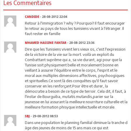
Les Commentaires
CANDIDE
- 28-08-2012 22:04
Retour à l'immigration ? why ? Pourquoi? Il faut encourager
le retour au pays de tous les tunisiens vivant à l'étranger. Il
faut rester en famille
MHAMED HASSINE FANTAR
- 28-08-2012 23:36
Dire que les Tunisiens vivent lers vieux os, c'est l'expression
de la victoire de la vie sur la mort. voilà un exploit du
Combattant suprême qui a, sa vie durant, agi pour que la
Tunisie soit physiqument belle et moralement bonne en
veillant à assurer l'équilibre entre le corps, l'esprit et le
moral aux multiples dimensions affectives, psychoogiques
et spirituelles.Ce sont là des conquêtes qu'il faut savoir
conserver en les renforçant.Pour être et durer, la
démocratie a besoin de ce type de terroir. Cela dit, il faut, à
l'instar de Bourguiba, mutatis mutandis,parier sur la
jeunesse en lui assurant la meilleure nourriture culturelle et la
meilleure formation phisyque intellectuelle et morale.
SBJ
- 29-08-2012 08:53
Dans une population le planning familial diminue la tranche d
âge des jeunes de moins de 15 ans mais ce qui est