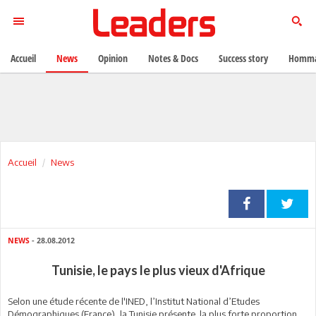
Accueil
News
Opinion
Notes & Docs
Success story
Homma
Accueil
News
NEWS
- 28.08.2012
Tunisie, le pays le plus vieux d'Afrique
Selon une étude récente de l'INED, l’Institut National d’Etudes
Démographiques (France), la Tunisie présente la plus forte proportion