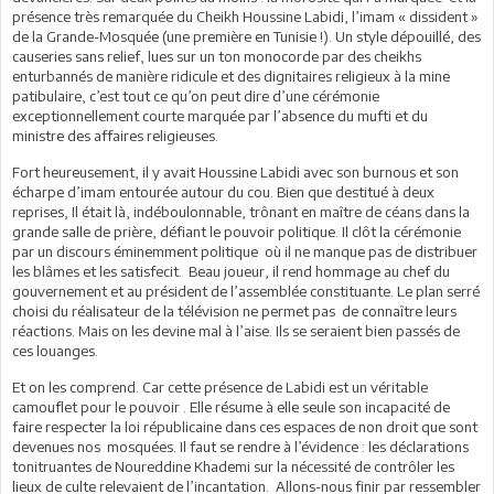
présence très remarquée du Cheikh Houssine Labidi, l’imam « dissident »
de la Grande-Mosquée (une première en Tunisie !). Un style dépouillé, des
causeries sans relief, lues sur un ton monocorde par des cheikhs
enturbannés de manière ridicule et des dignitaires religieux à la mine
patibulaire, c’est tout ce qu’on peut dire d’une cérémonie
exceptionnellement courte marquée par l’absence du mufti et du
ministre des affaires religieuses.
Fort heureusement, il y avait Houssine Labidi avec son burnous et son
écharpe d’imam entourée autour du cou. Bien que destitué à deux
reprises, Il était là, indéboulonnable, trônant en maître de céans dans la
grande salle de prière, défiant le pouvoir politique. Il clôt la cérémonie
par un discours éminemment politique où il ne manque pas de distribuer
les blâmes et les satisfecit. Beau joueur, il rend hommage au chef du
gouvernement et au président de l’assemblée constituante. Le plan serré
choisi du réalisateur de la télévision ne permet pas de connaître leurs
réactions. Mais on les devine mal à l’aise. Ils se seraient bien passés de
ces louanges.
Et on les comprend. Car cette présence de Labidi est un véritable
camouflet pour le pouvoir . Elle résume à elle seule son incapacité de
faire respecter la loi républicaine dans ces espaces de non droit que sont
devenues nos mosquées. Il faut se rendre à l’évidence : les déclarations
tonitruantes de Noureddine Khademi sur la nécessité de contrôler les
lieux de culte relevaient de l’incantation. Allons-nous finir par ressembler