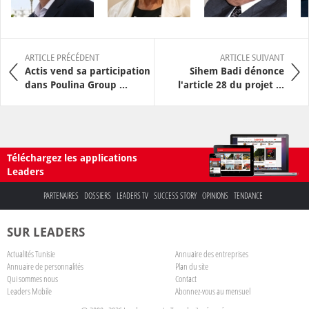
ARTICLE PRÉCÉDENT
ARTICLE SUIVANT
Actis vend sa participation
Sihem Badi dénonce
dans Poulina Group ...
l'article 28 du projet ...
Téléchargez les applications
Leaders
PARTENAIRES
DOSSIERS
LEADERS TV
SUCCESS STORY
OPINIONS
TENDANCE
SUR LEADERS
Actualités Tunisie
Annuaire des entreprises
Annuaire de personnalités
Plan du site
Qui sommes nous
Contact
Leaders Mobile
Abonnez-vous au mensuel