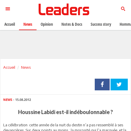
Accueil
News
Opinion
Notes & Docs
Success story
Homma
Accueil
News
NEWS
- 15.08.2012
Houssine Labidi est-il indéboulonnable ?
La célébration cette année de la nuit du destin n’a pas ressemblé à ses
devancières. Sur deux points au moins : la morosité qui l’a marquée et la