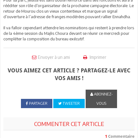
Pour sa part, Jelassi est sans doute renforcé dans ses fonctions et aura à
rééditer son rôle d’organisateur de la prochaine campagne électorale. Le
retour de Mourou clos un vieux contentieux et marque un signal
d’ouverture à l’adresse de franges modérées pouvant rallier Ennahdha.
Il va falloir cependant attendre les nominations qui restent à prendre lors
de la 4ème session du Majlis Choura devant se réunir ce mercredi pour
compléter la composition du bureau exécutif.
Envoyer à un ami
Imprimer
VOUS AIMEZ CET ARTICLE ? PARTAGEZ-LE AVEC
VOS AMIS !
ABONNEZ-
PARTAGER
TWEETER
VOUS
COMMENTER CET ARTICLE
1
Commentaire