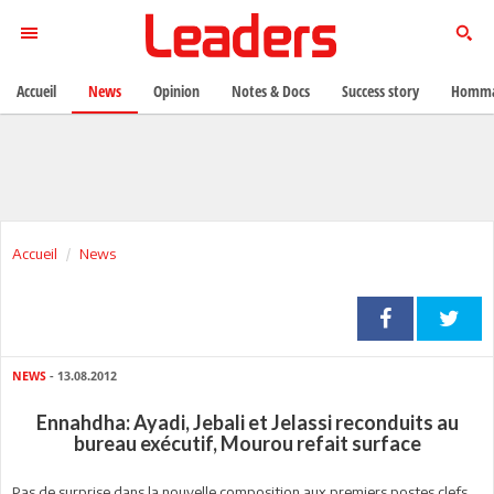
Accueil
News
Opinion
Notes & Docs
Success story
Homma
Accueil
News
NEWS
- 13.08.2012
Ennahdha: Ayadi, Jebali et Jelassi reconduits au
bureau exécutif, Mourou refait surface
Pas de surprise dans la nouvelle composition aux premiers postes clefs