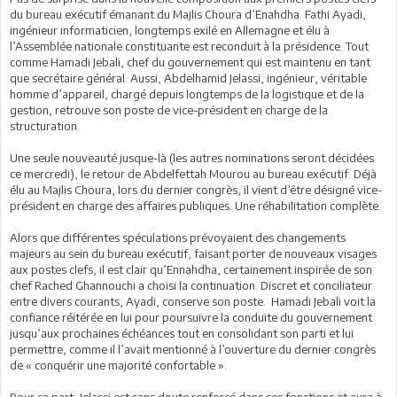
du bureau exécutif émanant du Majlis Choura d’Enahdha. Fathi Ayadi,
ingénieur informaticien, longtemps exilé en Allemagne et élu à
l’Assemblée nationale constituante est reconduit à la présidence. Tout
comme Hamadi Jebali, chef du gouvernement qui est maintenu en tant
que secrétaire général. Aussi, Abdelhamid Jelassi, ingénieur, véritable
homme d’appareil, chargé depuis longtemps de la logistique et de la
gestion, retrouve son poste de vice-président en charge de la
structuration.
Une seule nouveauté jusque-là (les autres nominations seront décidées
ce mercredi), le retour de Abdelfettah Mourou au bureau exécutif. Déjà
élu au Majlis Choura, lors du dernier congrès, il vient d’être désigné vice-
président en charge des affaires publiques. Une réhabilitation complète.
Alors que différentes spéculations prévoyaient des changements
majeurs au sein du bureau exécutif, faisant porter de nouveaux visages
aux postes clefs, il est clair qu’Ennahdha, certainement inspirée de son
chef Rached Ghannouchi a choisi la continuation. Discret et conciliateur
entre divers courants, Ayadi, conserve son poste. Hamadi Jebali voit la
confiance réitérée en lui pour poursuivre la conduite du gouvernement
jusqu’aux prochaines échéances tout en consolidant son parti et lui
permettre, comme il l’avait mentionné à l’ouverture du dernier congrès
de « conquérir une majorité confortable ».