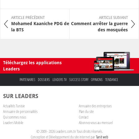
ARTICLE PRÉCÉDENT
ARTICLE SUIVANT
Mohamed Kaaniche PDG de
Comment arrêter la guerre
la BTS
des mosquées
Téléchargez les applications
Leaders
PARTENAIRES
DOSSIERS
LEADERS TV
SUCCESS STORY
OPINIONS
TENDANCE
SUR LEADERS
Actualités Tunisie
Annuaire des entreprises
Annuaire de personnalités
Plan du site
Qui sommes nous
Contact
Leaders Mobile
Abonnez-vous au mensuel
© 2009 - 2026 Leaders.com.tn Tous droits réservés.
Conception et Développement du site internet par
Tanit web