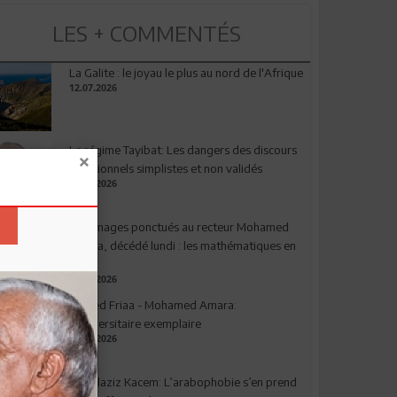
LES + COMMENTÉS
La Galite : le joyau le plus au nord de l'Afrique
12.07.2026
Le régime Tayibat: Les dangers des discours
nutritionnels simplistes et non validés
09.07.2026
Hommages ponctués au recteur Mohamed
Amara, décédé lundi : les mathématiques en
deuil
03.08.2026
Ahmed Friaa - Mohamed Amara:
l’Universitaire exemplaire
04.08.2026
Abdelaziz Kacem: L’arabophobie s’en prend