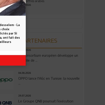
aux chiffres arabes
09.07.2026
esselem - La
s choix
ctés par Si
 ont fait des
PARTENAIRES
eilleurs
06.08.2026
Un consortium européen développe un
modèle de ...
04.08.2026
OPPO lance l'A6c en Tunisie: la nouvelle
...
29.07.2026
Le Groupe QNB poursuit l’exécution