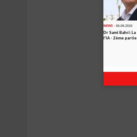
NEWS
- 06.08.2026
Dr Sami Bahri: La
l'IA - 2ème partie