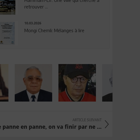
Hammam-Lif: Une ville qui cherche à
retrouver ...
10.03.2026
Mongi Chemli: Mélanges à lire
ARTICLE SUIVANT
e panne en panne, on va finir par ne ...