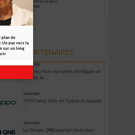
aux chiffres arabes
09.07.2026
e plan de
 Un pas vers la
n sur un long
PARTENAIRES
rir
06.08.2026
Un consortium européen développe un
modèle de ...
04.08.2026
OPPO lance l'A6c en Tunisie: la nouvelle
...
29.07.2026
Le Groupe QNB poursuit l’exécution