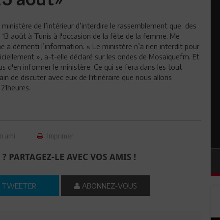
u ministère de l’intérieur d’interdire le rassemblement que des
le 13 août à Tunis à l'occasion de la fête de la femme. Me
 a démenti l’information. « Le ministère n’a rien interdit pour
iciellement », a-t-elle déclaré sur les ondes de Mosaïquefm. Et
s d'en informer le ministère. Ce qui se fera dans les tout
 de discuter avec eux de l'itinéraire que nous allons
 21heures.
n ami
Imprimer
 ? PARTAGEZ-LE AVEC VOS AMIS !
TWEETER
ABONNEZ-VOUS