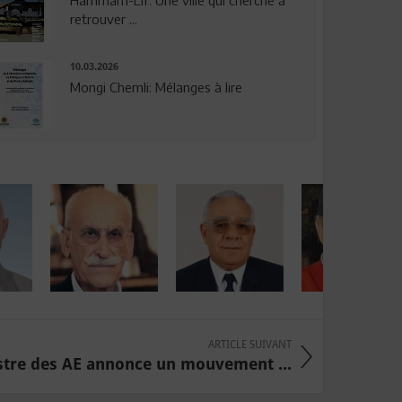
Hammam-Lif: Une ville qui cherche à
retrouver ...
10.03.2026
Mongi Chemli: Mélanges à lire
ARTICLE SUIVANT
stre des AE annonce un mouvement ...