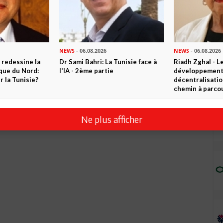
NEWS
- 06.08.2026
NEWS
- 06.08.2026
 redessine la
Dr Sami Bahri: La Tunisie face à
Riadh Zghal - L
ique du Nord:
l'IA - 2ème partie
développement:
 la Tunisie?
décentralisatio
chemin à parcou
Ne plus afficher