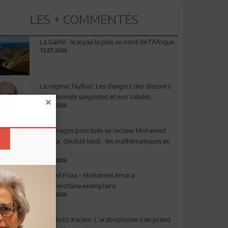
LES + COMMENTÉS
La Galite : le joyau le plus au nord de l'Afrique
12.07.2026
Le régime Tayibat: Les dangers des discours
nutritionnels simplistes et non validés
09.07.2026
Hommages ponctués au recteur Mohamed
Amara, décédé lundi : les mathématiques en
deuil
03.08.2026
Ahmed Friaa - Mohamed Amara:
l’Universitaire exemplaire
04.08.2026
Abdelaziz Kacem: L’arabophobie s’en prend