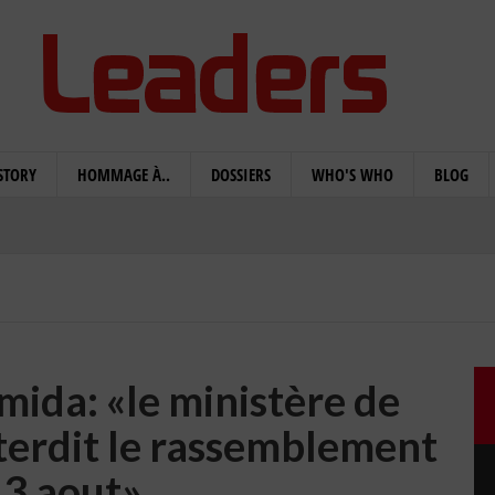
STORY
HOMMAGE À..
DOSSIERS
WHO'S WHO
BLOG
mida: «le ministère de
interdit le rassemblement
13 aout»