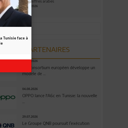
aux chiffres arabes
09.07.2026
a Tunisie face à
ie
PARTENAIRES
06.08.2026
Un consortium européen développe un
modèle de ...
04.08.2026
OPPO lance l'A6c en Tunisie: la nouvelle
...
29.07.2026
Le Groupe QNB poursuit l’exécution