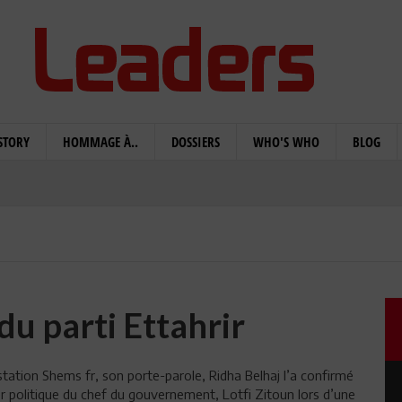
STORY
HOMMAGE À..
DOSSIERS
WHO'S WHO
BLOG
du parti Ettahrir
a station Shems fr, son porte-parole, Ridha Belhaj l’a confirmé
ler politique du chef du gouvernement, Lotfi Zitoun lors d’une