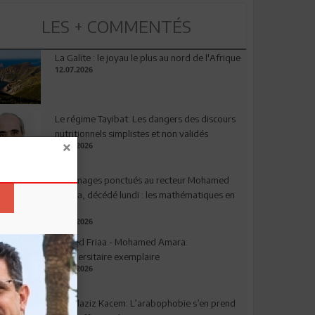
LES + COMMENTÉS
La Galite : le joyau le plus au nord de l'Afrique
12.07.2026
Le régime Tayibat: Les dangers des discours
nutritionnels simplistes et non validés
09.07.2026
Hommages ponctués au recteur Mohamed
Amara, décédé lundi : les mathématiques en
deuil
03.08.2026
Ahmed Friaa - Mohamed Amara:
l’Universitaire exemplaire
04.08.2026
Abdelaziz Kacem: L’arabophobie s’en prend