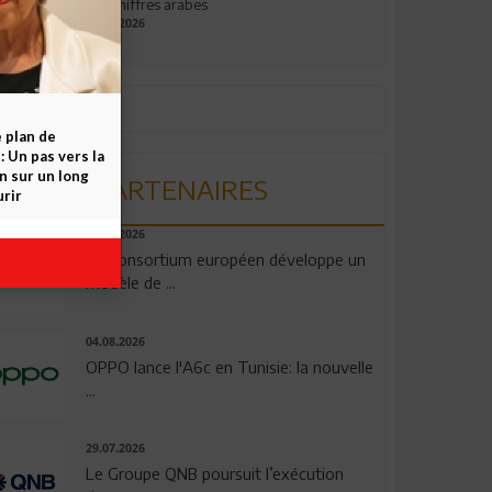
aux chiffres arabes
09.07.2026
e plan de
 Un pas vers la
n sur un long
PARTENAIRES
rir
06.08.2026
Un consortium européen développe un
modèle de ...
04.08.2026
OPPO lance l'A6c en Tunisie: la nouvelle
...
29.07.2026
Le Groupe QNB poursuit l’exécution