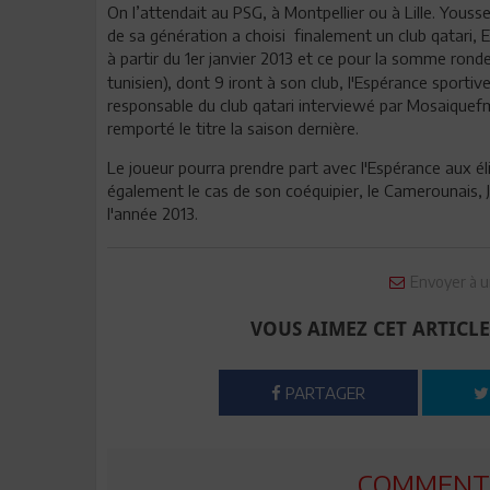
On l’attendait au PSG, à Montpellier ou à Lille. Youss
de sa génération a choisi finalement un club qatari, E
à partir du 1er janvier 2013 et ce pour la somme ronde
tunisien), dont 9 iront à son club, l'Espérance sportiv
responsable du club qatari interviewé par Mosaiquefm.
remporté le titre la saison dernière.
Le joueur pourra prendre part avec l'Espérance aux él
également le cas de son coéquipier, le Camerounais, 
l'année 2013.
Envoyer à u
VOUS AIMEZ CET ARTICLE
PARTAGER
COMMENTE