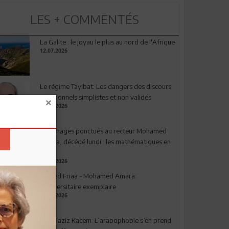
LES + COMMENTÉS
La Galite : le joyau le plus au nord de l'Afrique
12.07.2026
Le régime Tayibat: Les dangers des discours
nutritionnels simplistes et non validés
09.07.2026
Hommages ponctués au recteur Mohamed
Amara, décédé lundi : les mathématiques en
deuil
03.08.2026
Ahmed Friaa - Mohamed Amara:
l’Universitaire exemplaire
04.08.2026
Abdelaziz Kacem: L’arabophobie s’en prend