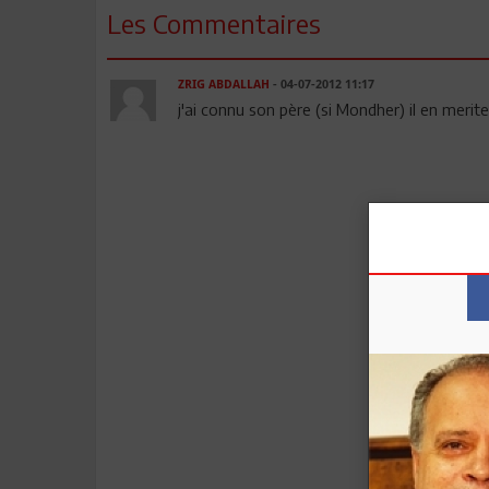
Les Commentaires
ZRIG ABDALLAH
- 04-07-2012 11:17
j'ai connu son père (si Mondher) il en merit