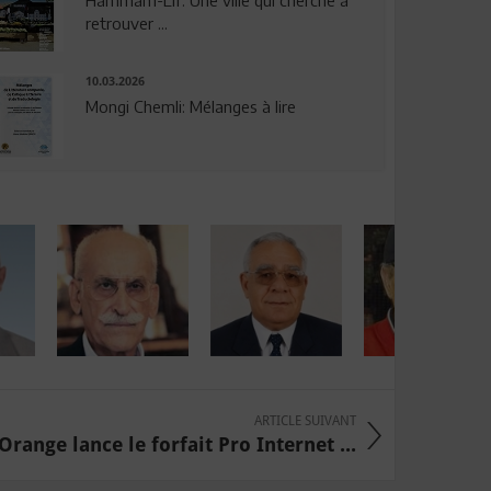
Hammam-Lif: Une ville qui cherche à
retrouver ...
10.03.2026
Mongi Chemli: Mélanges à lire
ARTICLE SUIVANT
range lance le forfait Pro Internet ...