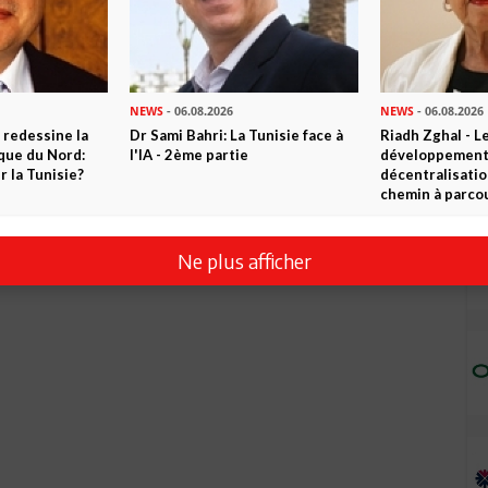
NEWS
- 06.08.2026
NEWS
- 06.08.2026
 redessine la
Dr Sami Bahri: La Tunisie face à
Riadh Zghal - L
ique du Nord:
l'IA - 2ème partie
développement:
 la Tunisie?
décentralisatio
chemin à parcou
Ne plus afficher