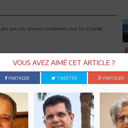
e plus que celà. Sincères compliments pour tte la famille
VOUS AVEZ AIMÉ CET ARTICLE ?
PARTAGER
TWEETER
PARTAGER