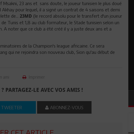
ef Msakni, 23 ans et sans doute, le joueur tunisien le plus doué
l Akhay pour lequel, il a signé un contrat de 4 saisons et demi
lette de...
(le record absolu pour le transfert d'un joueur
23MD
e de Tunis et 1,8 au club formateur, le Stade tunisien selon un
 A noter que ce club a été créé il y a juste deux ans et a
iminatoires de la Champion's league africaine. Ce sera
Jang qui ne rejoindra son nouveau club, Sion qu'au début de
n ami
Imprimer
 ? PARTAGEZ-LE AVEC VOS AMIS !
TWEETER
ABONNEZ-VOUS
R CET ARTICLE