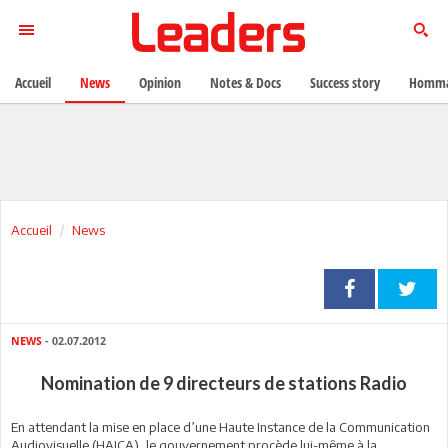
Accueil
News
Opinion
Notes & Docs
Success story
Homma
Accueil
News
NEWS
- 02.07.2012
Nomination de 9 directeurs de stations Radio
En attendant la mise en place d’une Haute Instance de la Communication
Audiovisuelle (HAICA), le gouvernement procède lui-même à la