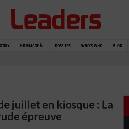
STORY
HOMMAGE À..
DOSSIERS
WHO'S WHO
BLOG
e juillet en kiosque : La
 rude épreuve