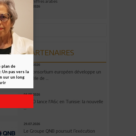
aux chiffres arabes
09.07.2026
PARTENAIRES
06.08.2026
e plan de
Un consortium européen développe un
 Un pas vers la
n sur un long
modèle de ...
rir
04.08.2026
OPPO lance l'A6c en Tunisie: la nouvelle
...
29.07.2026
Le Groupe QNB poursuit l’exécution