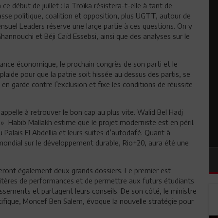
 début de juillet : la Troïka résistera-t-elle à tant de
lasse politique, coalition et opposition, plus UGTT, autour de
 mensuel Leaders réserve une large partie à ces questions. On y
annouchi et Béji Caïd Essebsi, ainsi que des analyses sur le
elance économique, le prochain congrès de son parti et le
plaide pour que la patrie soit hissée au dessus des partis, se
n garde contre l’exclusion et fixe les conditions de réussite
ppelle à retrouver le bon cap au plus vite. Walid Bel Hadj
 Habib Mallakh estime que le projet moderniste est en péril.
Palais El Abdellia et leurs suites d’autodafé. Quant à
ondial sur le développement durable, Rio+20, aura été une
veront également deux grands dossiers. Le premier est
 critères de performances et de permettre aux futurs étudiants
lissements et partagent leurs conseils. De son côté, le ministre
tifique, Moncef Ben Salem, évoque la nouvelle stratégie pour