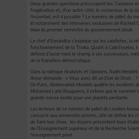
Deux grandes questions préoccupent les Tunisiens en ce
fragilisation et, d’un autre côté, le consensus de la c
l’essentiel, est-il possible ? Le numéro de juillet du
lit notamment des interviews exclusives de Rached Gh
bilan du premier semestre du gouvernement Jebali.
Le chef d’Ennahdha s’explique sur les salafistes, la r
fonctionnement de la Troïka. Quant à Caïd Essebsi, il 
défend d’avoir miné le champ à ses successeurs, met e
de la transition démocratique.
Dans la rubrique Analyses et Opinions, Radhi Meddeb a
Amor demande : « Vous avez dit un Etat de Droit… ? »
De Paris, Abdelwaheb Meddeb qualifie les incidents du 
Mohamed Larbi Bouguerra, il estime que le sommet m
grande messe inutile pour une planète perdante.
Les lecteurs de ce numéro de juillet de Leaders trou
consacré aux universités privées, afin de définir les
de faire leur choix : les doyens présentent leurs étab
de l’Enseignement supérieur et de la Recherche Scien
l’enseignement privé.