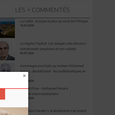
LES + COMMENTÉS
La Galite : le joyau le plus au nord de l'Afrique
12.07.2026
Le régime Tayibat: Les dangers des discours
nutritionnels simplistes et non validés
09.07.2026
Hommages ponctués au recteur Mohamed
Amara, décédé lundi : les mathématiques en
deuil
03.08.2026
Ahmed Friaa - Mohamed Amara:
l’Universitaire exemplaire
04.08.2026
Abdelaziz Kacem: L’arabophobie s’en prend