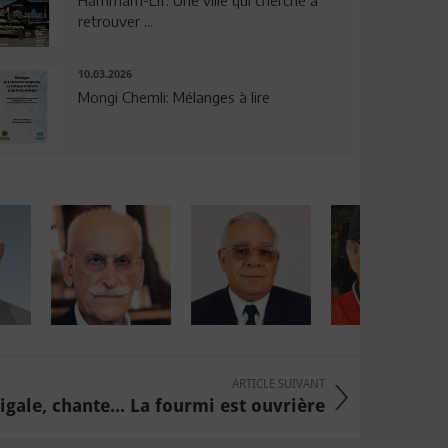
Hammam-Lif: Une ville qui cherche à
retrouver ...
10.03.2026
Mongi Chemli: Mélanges à lire
ARTICLE SUIVANT
igale, chante... La fourmi est ouvrière