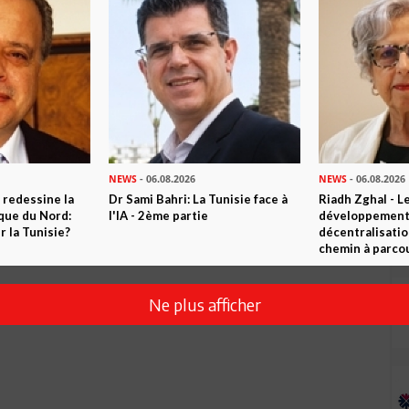
NEWS
- 06.08.2026
NEWS
- 06.08.2026
 redessine la
Dr Sami Bahri: La Tunisie face à
Riadh Zghal - L
ique du Nord:
l'IA - 2ème partie
développement:
 la Tunisie?
décentralisatio
chemin à parcou
Ne plus afficher