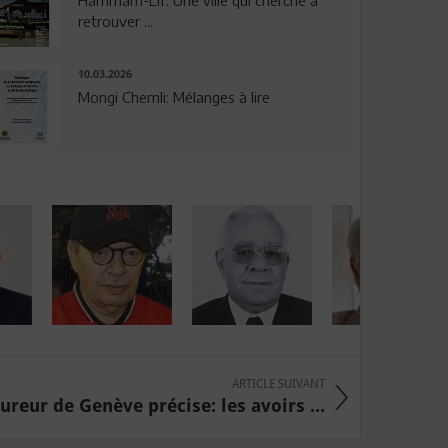
Hammam-Lif: Une ville qui cherche à
retrouver ...
10.03.2026
Mongi Chemli: Mélanges à lire
ARTICLE SUIVANT
ureur de Genève précise: les avoirs ...