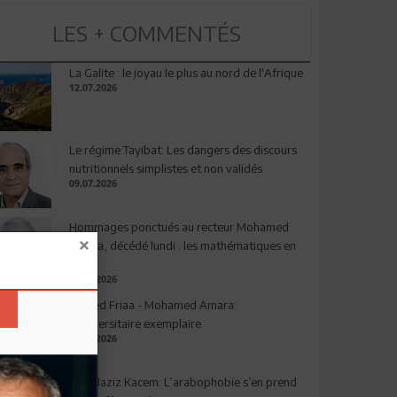
LES + COMMENTÉS
La Galite : le joyau le plus au nord de l'Afrique
12.07.2026
Le régime Tayibat: Les dangers des discours
nutritionnels simplistes et non validés
09.07.2026
Hommages ponctués au recteur Mohamed
Amara, décédé lundi : les mathématiques en
deuil
03.08.2026
Ahmed Friaa - Mohamed Amara:
l’Universitaire exemplaire
04.08.2026
Abdelaziz Kacem: L’arabophobie s’en prend