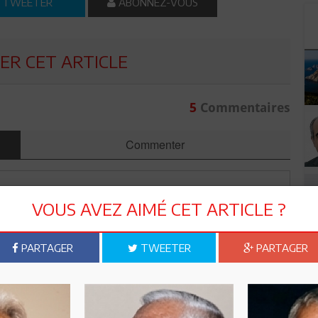
TWEETER
ABONNEZ-VOUS
R CET ARTICLE
5
Commentaires
Commenter
VOUS AVEZ AIMÉ CET ARTICLE ?
PARTAGER
TWEETER
PARTAGER