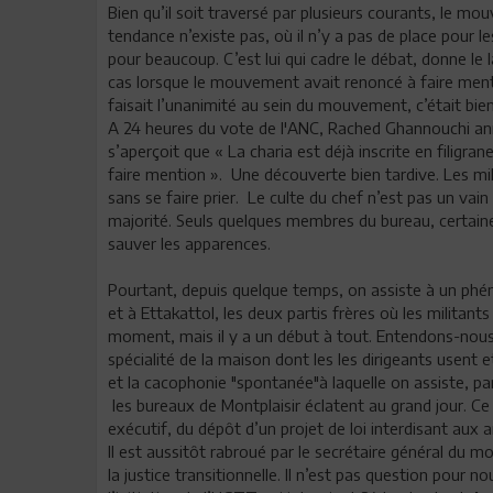
Bien qu’il soit traversé par plusieurs courants, le m
tendance n’existe pas, où il n’y a pas de place pour 
pour beaucoup. C’est lui qui cadre le débat, donne le l
cas lorsque le mouvement avait renoncé à faire mention
faisait l’unanimité au sein du mouvement, c’était bien
A 24 heures du vote de l'ANC, Rached Ghannouchi an
s’aperçoit que « La charia est déjà inscrite en filigran
faire mention ». Une découverte bien tardive. Les mil
sans se faire prier. Le culte du chef n’est pas un v
majorité. Seuls quelques membres du bureau, certain
sauver les apparences.
Pourtant, depuis quelque temps, on assiste à un p
et à Ettakattol, les deux partis frères où les militant
moment, mais il y a un début à tout. Entendons-nous b
spécialité de la maison dont les les dirigeants usent e
et la cacophonie "spontanée"à laquelle on assiste, pa
les bureaux de Montplaisir éclatent au grand jour. 
exécutif, du dépôt d’un projet de loi interdisant aux a
Il est aussitôt rabroué par le secrétaire général du 
la justice transitionnelle. Il n’est pas question pour 