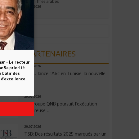
aux chiffres arabes
09.07.2026
PARTENAIRES
ar – Le recteur
04.08.2026
 Sa priorité
OPPO lance l'A6c en Tunisie: la nouvelle
e bâtir des
d’excellence
...
29.07.2026
Le Groupe QNB poursuit l’exécution
rigoureuse ...
29.07.2026
TSB: Des résultats 2025 marqués par un