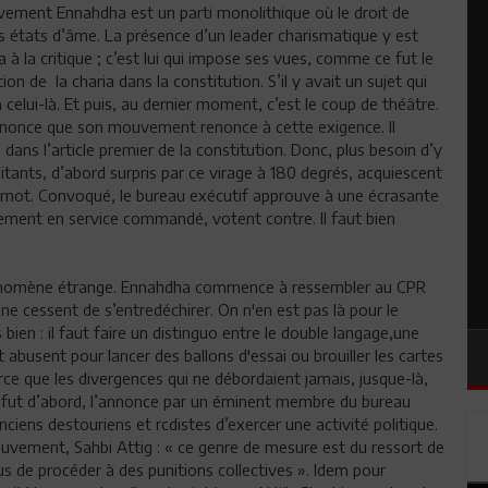
ouvement Ennahdha est un parti monolithique où le droit de
les états d’âme. La présence d’un leader charismatique y est
a à la critique ; c’est lui qui impose ses vues, comme ce fut le
 de la charia dans la constitution. S’il y avait un sujet qui
 celui-là. Et puis, au dernier moment, c’est le coup de théâtre.
nonce que son mouvement renonce à cette exigence. Il
e dans l’article premier de la constitution. Donc, plus besoin d’y
itants, d’abord surpris par ce virage à 180 degrés, acquiescent
ain mot. Convoqué, le bureau exécutif approuve à une écrasante
ement en service commandé, votent contre. Il faut bien
hénomène étrange. Ennahdha commence à ressembler au CPR
s ne cessent de s’entredéchirer. On n'en est pas là pour le
ien : il faut faire un distinguo entre le double langage,une
t abusent pour lancer des ballons d'essai ou brouiller les cartes
rce que les divergences qui ne débordaient jamais, jusque-là,
Ce fut d’abord, l’annonce par un éminent membre du bureau
nciens destouriens et rcdistes d’exercer une activité politique.
mouvement, Sahbi Attig : « ce genre de mesure est du ressort de
nous de procéder à des punitions collectives ». Idem pour