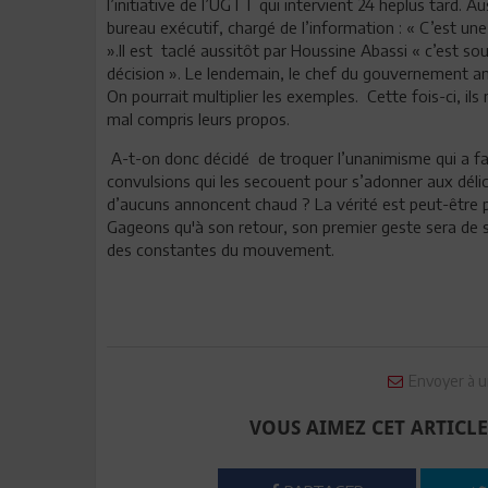
l’initiative de l’UGTT qui intervient 24 heplus tard. 
bureau exécutif, chargé de l’information : « C’est une
».Il est taclé aussitôt par Houssine Abassi « c’est so
décision ». Le lendemain, le chef du gouvernement a
On pourrait multiplier les exemples. Cette fois-ci, ils
mal compris leurs propos.
A-t-on donc décidé de troquer l’unanimisme qui a fait 
convulsions qui les secouent pour s’adonner aux délice
d’aucuns annoncent chaud ? La vérité est peut-être pl
Gageons qu'à son retour, son premier geste sera de siffl
des constantes du mouvement.
Envoyer à u
VOUS AIMEZ CET ARTICLE