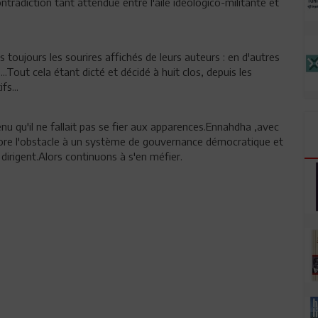
ntradiction tant attendue entre l'aile idéologico-militante et
toujours les sourires affichés de leurs auteurs : en d'autres
t cela étant dicté et décidé à huit clos, depuis les
fs...
u qu'il ne fallait pas se fier aux apparences.Ennahdha ,avec
core l'obstacle à un système de gouvernance démocratique et
 dirigent.Alors continuons à s'en méfier.