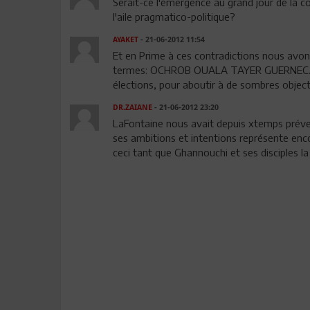
Serait-ce l'émergence au grand jour de la co
l'aile pragmatico-politique?
AYAKET
- 21-06-2012 11:54
Et en Prime à ces contradictions nous avons 
termes: OCHROB OUALA TAYER GUERNEC....Tou
élections, pour aboutir à de sombres objecti
DR.ZAIANE
- 21-06-2012 23:20
LaFontaine nous avait depuis xtemps préven
ses ambitions et intentions représente en
ceci tant que Ghannouchi et ses disciples la