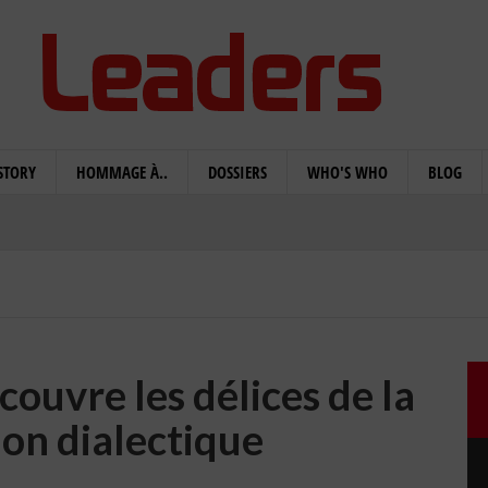
STORY
HOMMAGE À..
DOSSIERS
WHO'S WHO
BLOG
uvre les délices de la
ion dialectique