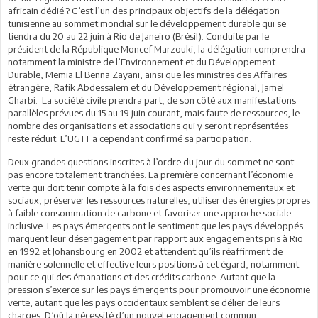
africain dédié ? C’est l’un des principaux objectifs de la délégation
tunisienne au sommet mondial sur le développement durable qui se
tiendra du 20 au 22 juin à Rio de Janeiro (Brésil). Conduite par le
président de la République Moncef Marzouki, la délégation comprendra
notamment la ministre de l’Environnement et du Développement
Durable, Memia El Benna Zayani, ainsi que les ministres des Affaires
étrangère, Rafik Abdessalem et du Développement régional, Jamel
Gharbi.
La société civile prendra part, de son côté aux manifestations
parallèles prévues du 15 au 19 juin courant, mais faute de ressources, le
nombre des organisations et associations qui y seront représentées
reste réduit. L’UGTT a cependant confirmé sa participation.
Deux grandes questions inscrites à l’ordre du jour du sommet ne sont
pas encore totalement tranchées. La première concernant l’économie
verte qui doit tenir compte à la fois des aspects environnementaux et
sociaux, préserver les ressources naturelles, utiliser des énergies propres
à faible consommation de carbone et favoriser une approche sociale
inclusive. Les pays émergents ont le sentiment que les pays développés
marquent leur désengagement par rapport aux engagements pris à Rio
en 1992 et Johansbourg en 2002 et attendent qu’ils réaffirment de
manière solennelle et effective leurs positions à cet égard, notamment
pour ce qui des émanations et des crédits carbone. Autant que la
pression s’exerce sur les pays émergents pour promouvoir une économie
verte, autant que les pays occidentaux semblent se délier de leurs
charges. D’où la nécessité d’un nouvel engagement commun.