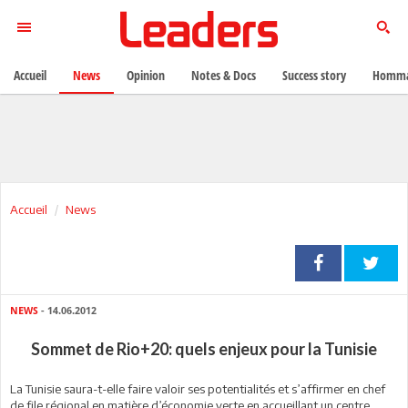
Accueil
News
Opinion
Notes & Docs
Success story
Homma
Accueil
News
NEWS
- 14.06.2012
Sommet de Rio+20: quels enjeux pour la Tunisie
La Tunisie saura-t-elle faire valoir ses potentialités et s’affirmer en chef
de file régional en matière d’économie verte en accueillant un centre