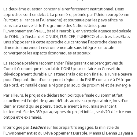
La deuxième question concerne le renforcement institutionnel. Deux
approches sont en débat. La première, prônée par l’Union européenne
(surtout la France et l’Allemagne) et soutenue par les pays africains
consiste à convertir le Programme des Nations Unies pour
l’Environnement (PNUE, basé à Naïrobi), en véritable agence spécialisée
de l’ONU, à l’instar de l’ONUDI, l’UNICEF, l’UNESCO et autres. Les Etats-
Unis s’opposent à cette approche qui cantonne l’approche dans sa
dimension purement environnementale sans intégrer en totale
convergence les aspects économiques et sociaux.
La seconde préfère recommander l’élargissant des prérogatives du
Conseil économique et social de l’ONU pour en faire un Conseil du
développement durable. En attendant la décision finale, la Tunisie œuvre
pour l’implantation d’un segment régional du PNUE consacré à l’Afrique
du Nord, et installé dans la région par souci de proximité et de synergie.
Par ailleurs, le projet de déclaration politique finale du sommet fait
actuellement l’objet de grand débats au niveau préparatoire, lors d’un
dernier round qui se poursuit actuellement à Rio, mais avancent
lentement. Sur les 359 paragraphes du projet initial, seuls 70 d’entre eux
ont pu être examinés.
Interrogée par
sur les prépartifs engagés, la ministre de
Leaders
l’Environnement et du Développement Durable, Memia El Benna Zayani a