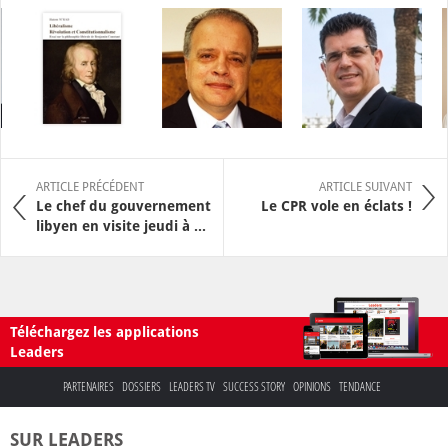
ARTICLE PRÉCÉDENT
ARTICLE SUIVANT
Le chef du gouvernement
Le CPR vole en éclats !
libyen en visite jeudi à ...
Téléchargez les applications
Leaders
PARTENAIRES
DOSSIERS
LEADERS TV
SUCCESS STORY
OPINIONS
TENDANCE
SUR LEADERS