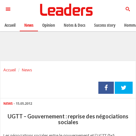
Accueil
News
Opinion
Notes & Docs
Success story
Homma
Accueil
News
NEWS
- 15.05.2012
UGTT – Gouvernement : reprise des négociations
sociales
Les négociations sociales entre le gouvernement et l’UGTT (5+5