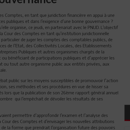
des Comptes, en tant que juridiction financière en appui à une
nces publiques et dans l’exigence d’une bonne gouvernance ?
’elle organise, ce jeudi, en partenariat avec le PNUD. L’objectif
la Cour des Comptes en tant qu’institution juridictionnelle
 particulier de juger les comptes des comptables publics, de
ices de l’Etat, des Collectivités Locales, des Etablissements
ntreprises Publiques et autres organismes chargés de la
c ou bénéficiant de participations publiques et d’apprécier les
at ou tout autre organisme public aux entités privées, aux
ale.
 débat public sur les moyens susceptibles de promouvoir l’action
ion, ses méthodes et ses procédures en vue de hisser sa
s lors que la publication de son 26ème rapport général annuel
l’ombre qui l’empêchait de dévoiler les résultats de ses
aient permettre d’approfondir l’examen et l’analyse des
la Cour des Comptes et d’envisager les nouvelles attributions
re de la forme que prendrait l’organisation future des pouvoirs