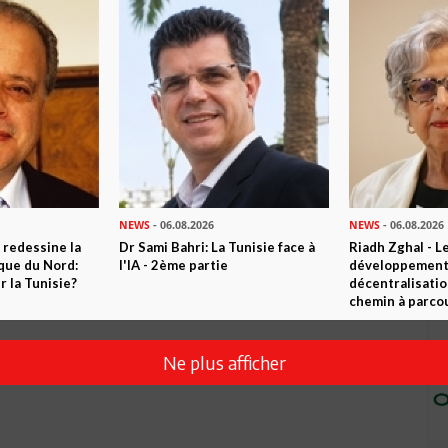
NEWS
- 06.08.2026
NEWS
- 06.08.2026
 redessine la
Dr Sami Bahri: La Tunisie face à
Riadh Zghal - L
ique du Nord:
l'IA - 2ème partie
développement:
 la Tunisie?
décentralisatio
chemin à parcou
Ne plus afficher