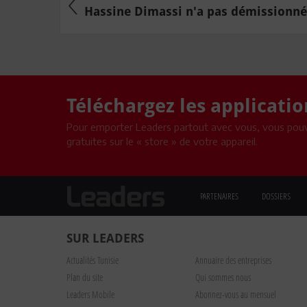
Hassine Dimassi n'a pas démissionné: i
Téléchargez les applicati
Pour emporter Leaders partout avec vous, vous pouv
gratuites sur le « store » de votre appareil.
PARTENAIRES
DOSSIERS
SUR LEADERS
Actualités Tunisie
Annuaire des entreprises
Plan du site
Qui sommes nous
Leaders Mobile
Abonnez-vous au mensuel