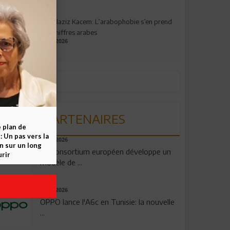
Abdelaziz Kacem: L’arabophobie s’en prend
aux chiffres arabes
09.07.2026
PARTENAIRES
e plan de
 Un pas vers la
06.08.2026
n sur un long
Un consortium européen développe un
rir
modèle de ...
04.08.2026
OPPO lance l'A6c en Tunisie: la nouvelle
...