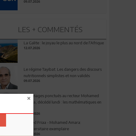
09.07.2026
LES + COMMENTÉS
La Galite : le joyau le plus au nord de l'Afrique
12.07.2026
Le régime Tayibat: Les dangers des discours
nutritionnels simplistes et non validés
09.07.2026
Hommages ponctués au recteur Mohamed
Amara, décédé lundi : les mathématiques en
deuil
03.08.2026
Ahmed Friaa - Mohamed Amara:
l’Universitaire exemplaire
04.08.2026