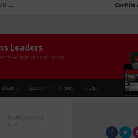
l ...
Conflits 
ons Leaders
ez télécharger nos applications
LEADERS TV
SUCCESS STORY
OPINIONS
TENDANCE
Annuaire de personnalités
Contact