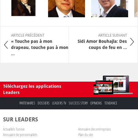
ARTICLE PRÉCÉDENT
ARTICLE SUIVANT
« Touche pas à mon
Sidi Amor Bouhajla: Des
drapeau, touche pas à mon
coups de feu en ...
...
Téléchargez les applications
Leaders
PARTENAIRES
DOSSIERS
LEADERS TV
SUCCESS STORY
OPINIONS
TENDANCE
SUR LEADERS
Actualités Tunisie
Annuaire des entreprises
Annuaire de personnalités
Plan du site