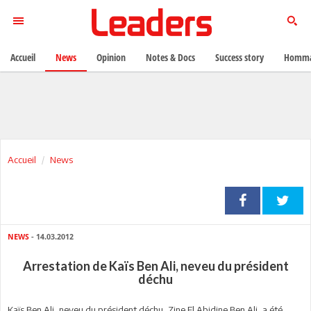
Accueil
News
Opinion
Notes & Docs
Success story
Homma
Accueil
News
NEWS
- 14.03.2012
Arrestation de Kaïs Ben Ali, neveu du président
déchu
Kaïs Ben Ali, neveu du président déchu, Zine El Abidine Ben Ali, a été