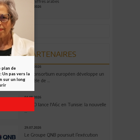
aux chiffres arabes
09.07.2026
PARTENAIRES
06.08.2026
e plan de
Un consortium européen développe un
 Un pas vers la
n sur un long
modèle de ...
rir
04.08.2026
OPPO lance l'A6c en Tunisie: la nouvelle
...
29.07.2026
Le Groupe QNB poursuit l’exécution