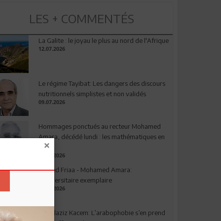
LES + COMMENTÉS
La Galite : le joyau le plus au nord de l'Afrique
12.07.2026
Le régime Tayibat: Les dangers des discours
nutritionnels simplistes et non validés
09.07.2026
Hommages ponctués au recteur Mohamed
Amara, décédé lundi : les mathématiques en
deuil
03.08.2026
Ahmed Friaa - Mohamed Amara:
l’Universitaire exemplaire
04.08.2026
Abdelaziz Kacem: L’arabophobie s’en prend