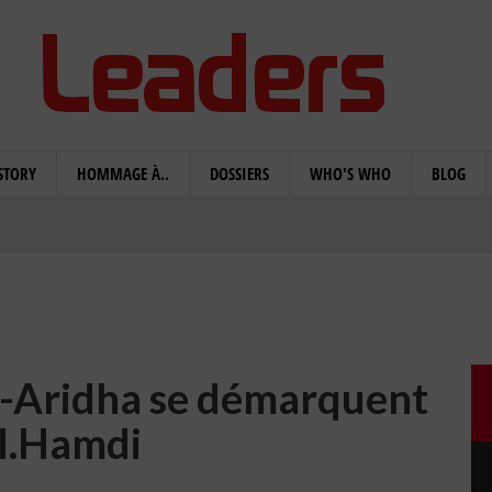
STORY
HOMMAGE À..
DOSSIERS
WHO'S WHO
BLOG
'Al-Aridha se démarquent
H.Hamdi