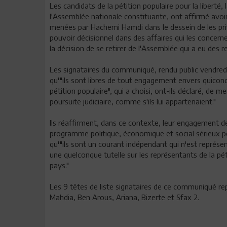
Les candidats de la pétition populaire pour la liberté,
l'Assemblée nationale constituante, ont affirmé avoi
menées par Hachemi Hamdi dans le dessein de les priv
pouvoir décisionnel dans des affaires qui les concerne
la décision de se retirer de l'Assemblée qui a eu des
Les signataires du communiqué, rendu public vendred
qu'"ils sont libres de tout engagement envers quico
pétition populaire", qui a choisi, ont-ils déclaré, de m
poursuite judiciaire, comme s'ils lui appartenaient."
Ils réaffirment, dans ce contexte, leur engagement dev
programme politique, économique et social sérieux pour
qu'"ils sont un courant indépendant qui n'est représe
une quelconque tutelle sur les représentants de la pétit
pays."
Les 9 têtes de liste signataires de ce communiqué repr
Mahdia, Ben Arous, Ariana, Bizerte et Sfax 2.