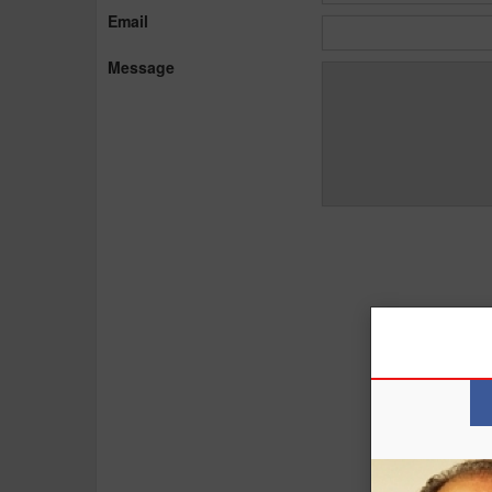
Email
Message