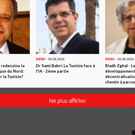
NEWS
- 06.08.2026
NEWS
- 06.08.2026
 redessine la
Dr Sami Bahri: La Tunisie face à
Riadh Zghal - L
ique du Nord:
l'IA - 2ème partie
développement:
 la Tunisie?
décentralisatio
chemin à parcou
Ne plus afficher