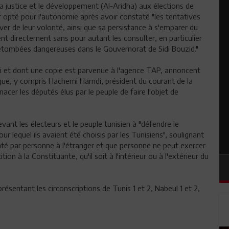
 la justice et le développement (Al-Aridha) aux élections de
r opté pour l'autonomie après avoir constaté "les tentatives
er de leur volonté, ainsi que sa persistance à s'emparer du
nt directement sans pour autant les consulter, en particulier
 retombées dangereuses dans le Gouvernorat de Sidi Bouzid."
i et dont une copie est parvenue à l'agence TAP, annoncent
nque, y compris Hachemi Hamdi, président du courant de la
enacer les députés élus par le peuple de faire l'objet de
ant les électeurs et le peuple tunisien à "défendre le
 lequel ils avaient été choisis par les Tunisiens", soulignant
nté par personne à l'étranger et que personne ne peut exercer
ion à la Constituante, qu'il soit à l'intérieur ou à l'extérieur du
ésentant les circonscriptions de Tunis 1 et 2, Nabeul 1 et 2,