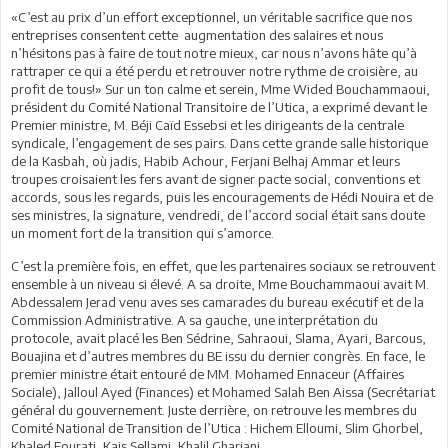
«C’est au prix d’un effort exceptionnel, un véritable sacrifice que nos
entreprises consentent cette augmentation des salaires et nous
n’hésitons pas à faire de tout notre mieux, car nous n’avons hâte qu’à
rattraper ce qui a été perdu et retrouver notre rythme de croisière, au
profit de tous!» Sur un ton calme et serein, Mme Wided Bouchammaoui,
président du Comité National Transitoire de l’Utica, a exprimé devant le
Premier ministre, M. Béji Caïd Essebsi et les dirigeants de la centrale
syndicale, l’engagement de ses pairs. Dans cette grande salle historique
de la Kasbah, où jadis, Habib Achour, Ferjani Belhaj Ammar et leurs
troupes croisaient les fers avant de signer pacte social, conventions et
accords, sous les regards, puis les encouragements de Hédi Nouira et de
ses ministres, la signature, vendredi, de l’accord social était sans doute
un moment fort de la transition qui s’amorce.
C’est la première fois, en effet, que les partenaires sociaux se retrouvent
ensemble à un niveau si élevé. A sa droite, Mme Bouchammaoui avait M.
Abdessalem Jerad venu aves ses camarades du bureau exécutif et de la
Commission Administrative. A sa gauche, une interprétation du
protocole, avait placé les Ben Sédrine, Sahraoui, Slama, Ayari, Barcous,
Bouajina et d’autres membres du BE issu du dernier congrès. En face, le
premier ministre était entouré de MM. Mohamed Ennaceur (Affaires
Sociale), Jalloul Ayed (Finances) et Mohamed Salah Ben Aissa (Secrétariat
général du gouvernement. Juste derrière, on retrouve les membres du
Comité National de Transition de l’Utica : Hichem Elloumi, Slim Ghorbel,
Khaled Fourati, Kais Sellami, Khalil Ghariani…