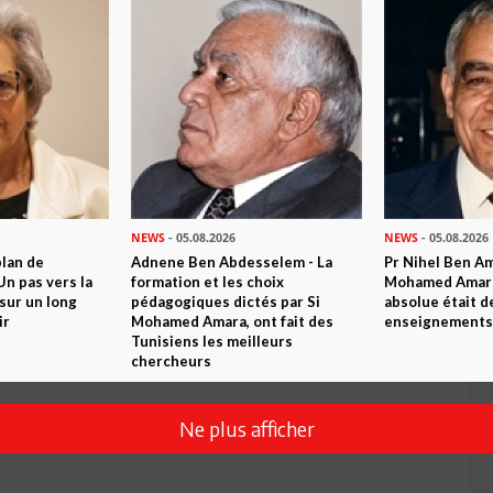
NEWS
- 05.08.2026
NEWS
- 05.08.2026
plan de
Adnene Ben Abdesselem - La
Pr Nihel Ben Am
n pas vers la
formation et les choix
Mohamed Amara:
sur un long
pédagogiques dictés par Si
absolue était d
ir
Mohamed Amara, ont fait des
enseignements 
Tunisiens les meilleurs
chercheurs
Ne plus afficher