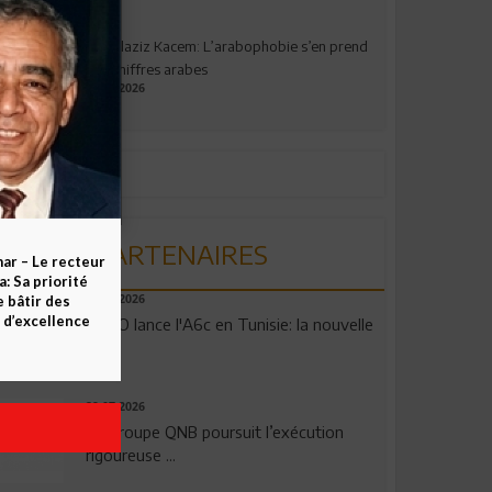
Abdelaziz Kacem: L’arabophobie s’en prend
aux chiffres arabes
09.07.2026
PARTENAIRES
ar – Le recteur
 Sa priorité
e bâtir des
04.08.2026
d’excellence
OPPO lance l'A6c en Tunisie: la nouvelle
...
29.07.2026
Le Groupe QNB poursuit l’exécution
rigoureuse ...