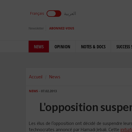
العربية
Français
Newsletter
ABONNEZ-VOUS
NEWS
OPINION
NOTES & DOCS
SUCCESS 
Accueil
News
NEWS
- 07.02.2013
L'opposition suspen
Les élus de l’opposition ont décidé de suspendre leu
technocrates annoncé par Hamadi Jebali. Cette
initia