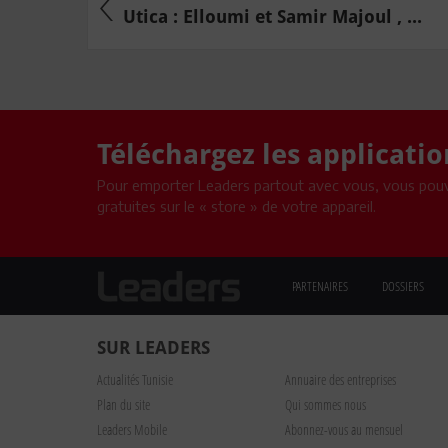
Utica : Elloumi et Samir Majoul , ...
Téléchargez les applicati
Pour emporter Leaders partout avec vous, vous pouv
gratuites sur le « store » de votre appareil.
PARTENAIRES
DOSSIERS
SUR LEADERS
Actualités Tunisie
Annuaire des entreprises
Plan du site
Qui sommes nous
Leaders Mobile
Abonnez-vous au mensuel