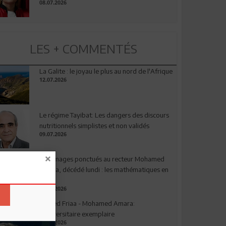
08.07.2026
LES + COMMENTÉS
La Galite : le joyau le plus au nord de l'Afrique
12.07.2026
Le régime Tayibat: Les dangers des discours
nutritionnels simplistes et non validés
09.07.2026
Hommages ponctués au recteur Mohamed
Amara, décédé lundi : les mathématiques en
deuil
03.08.2026
Ahmed Friaa - Mohamed Amara:
l’Universitaire exemplaire
04.08.2026