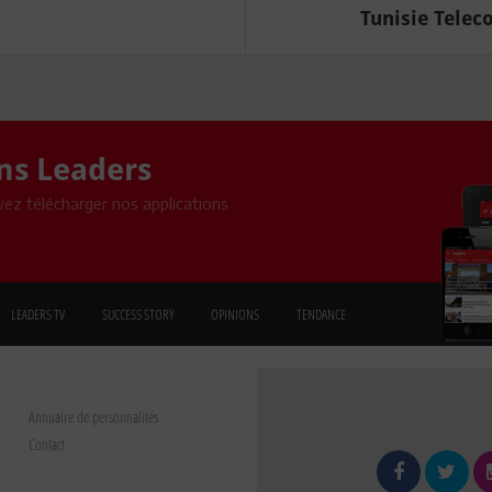
Tunisie Telec
ons Leaders
ez télécharger nos applications
LEADERS TV
SUCCESS STORY
OPINIONS
TENDANCE
Annuaire de personnalités
Contact