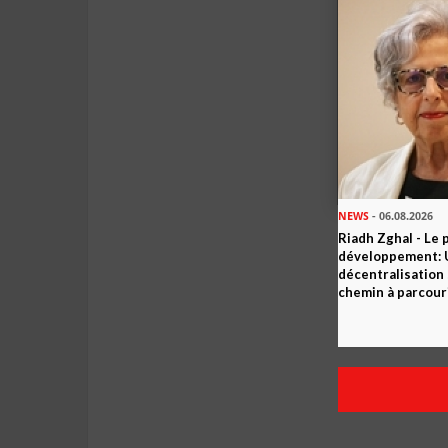
NEWS
- 06.08.2026
Riadh Zghal - Le 
développement: U
décentralisation 
chemin à parcour