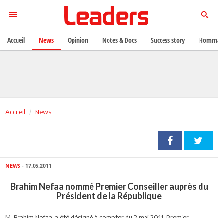
Accueil
News
Opinion
Notes & Docs
Success story
Homma
Accueil
News
NEWS
- 17.05.2011
Brahim Nefaa nommé Premier Conseiller auprès du
Président de la République
M. Brahim Nefaa a été désigné à compter du 2 mai 2011, Premier