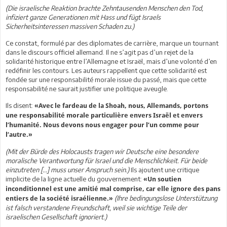
(Die israelische Reaktion brachte Zehntausenden Menschen den Tod,
infiziert ganze Generationen mit Hass und fügt Israels
Sicherheitsinteressen massiven Schaden zu.)
Ce constat, formulé par des diplomates de carrière, marque un tournant
dans le discours officiel allemand. Il ne s’agit pas d’un rejet de la
solidarité historique entre l’Allemagne et Israël, mais d’une volonté d’en
redéfinir les contours. Les auteurs rappellent que cette solidarité est
fondée sur une responsabilité morale issue du passé, mais que cette
responsabilité ne saurait justifier une politique aveugle.
Ils disent:
«Avec le fardeau de la Shoah, nous, Allemands, portons
une responsabilité morale particulière envers Israël et envers
l’humanité. Nous devons nous engager pour l’un comme pour
l’autre.»
(Mit der Bürde des Holocausts tragen wir Deutsche eine besondere
moralische Verantwortung für Israel und die Menschlichkeit. Für beide
einzutreten [...] muss unser Anspruch sein.)
Ils ajoutent une critique
implicite de la ligne actuelle du gouvernement:
«Un soutien
inconditionnel est une amitié mal comprise, car elle ignore des pans
(Ihre bedingungslose Unterstützung
entiers de la société israélienne.»
ist falsch verstandene Freundschaft, weil sie wichtige Teile der
israelischen Gesellschaft ignoriert.)