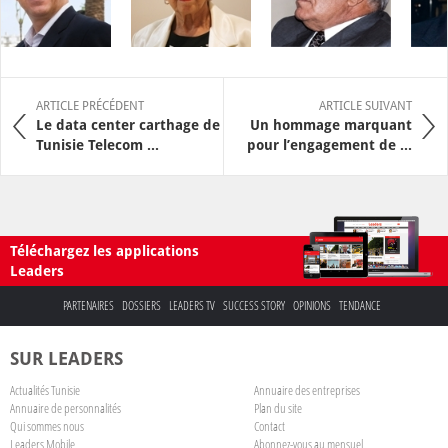
ARTICLE PRÉCÉDENT
ARTICLE SUIVANT
Le data center carthage de
Un hommage marquant
Tunisie Telecom ...
pour l’engagement de ...
Téléchargez les applications
Leaders
PARTENAIRES
DOSSIERS
LEADERS TV
SUCCESS STORY
OPINIONS
TENDANCE
SUR LEADERS
Actualités Tunisie
Annuaire des entreprises
Annuaire de personnalités
Plan du site
Qui sommes nous
Contact
Leaders Mobile
Abonnez-vous au mensuel