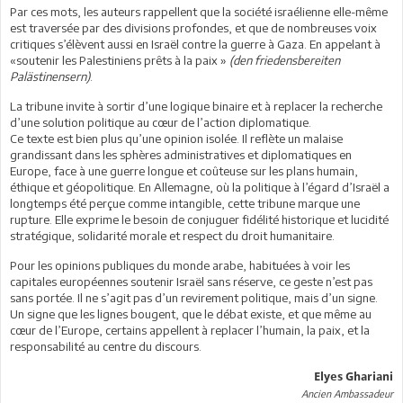
Par ces mots, les auteurs rappellent que la société israélienne elle-même
est traversée par des divisions profondes, et que de nombreuses voix
critiques s’élèvent aussi en Israël contre la guerre à Gaza. En appelant à
«soutenir les Palestiniens prêts à la paix »
(den friedensbereiten
Palästinensern)
.
La tribune invite à sortir d’une logique binaire et à replacer la recherche
d’une solution politique au cœur de l’action diplomatique.
Ce texte est bien plus qu’une opinion isolée. Il reflète un malaise
grandissant dans les sphères administratives et diplomatiques en
Europe, face à une guerre longue et coûteuse sur les plans humain,
éthique et géopolitique. En Allemagne, où la politique à l’égard d’Israël a
longtemps été perçue comme intangible, cette tribune marque une
rupture. Elle exprime le besoin de conjuguer fidélité historique et lucidité
stratégique, solidarité morale et respect du droit humanitaire.
Pour les opinions publiques du monde arabe, habituées à voir les
capitales européennes soutenir Israël sans réserve, ce geste n’est pas
sans portée. Il ne s’agit pas d’un revirement politique, mais d’un signe.
Un signe que les lignes bougent, que le débat existe, et que même au
cœur de l’Europe, certains appellent à replacer l’humain, la paix, et la
responsabilité au centre du discours.
Elyes Ghariani
Ancien Ambassadeur