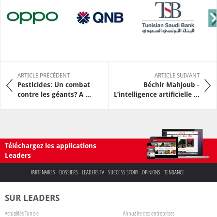
ARTICLE PRÉCÉDENT
ARTICLE SUIVANT
Pesticides: Un combat
Béchir Mahjoub -
contre les géants? A ...
L’intelligence artificielle ...
Téléchargez les applications
Leaders
PARTENAIRES
DOSSIERS
LEADERS TV
SUCCESS STORY
OPINIONS
TENDANCE
SUR LEADERS
Actualités Tunisie
Annuaire des entreprises