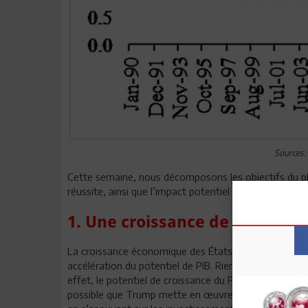
Sources:
Cette semaine, nous décomposons les objectifs du pla
réussite, ainsi que l’impact potentiel des mesures néc
1. Une croissance de 3 % du PIB
La croissance économique des États-Unis a déjà enre
accélération du potentiel de PIB. Rien ne permet de pen
effet, le potentiel de croissance du PIB s’établit déjà
possible que Trump mette en œuvre un programme com