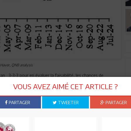
 Haver, QNB analysis
n 3-3-3 pour en évaluer la faisabilité, les chances de
essaires.
VOUS AVEZ AIMÉ CET ARTICLE ?
: est –elle réaliste?
PARTAGER
TWEETER
PARTAGER
gistré des progrès notables ces dernières années, avec une
ser que l’objectif de 3 % soit trop élevé ou irréaliste. En
 à 2,5 %, revenant ainsi à la moyenne de long terme. Il est
plet favorisant l’innovation et la déréglementation, tout