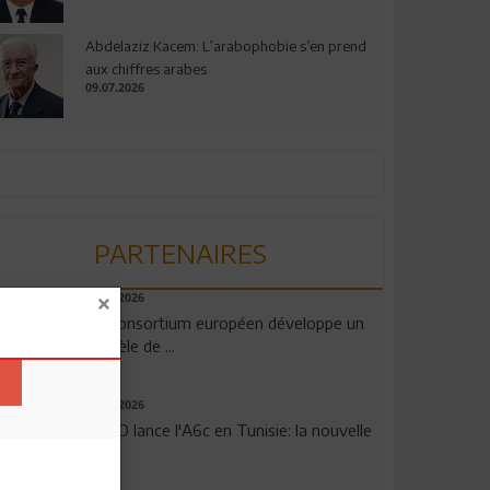
Abdelaziz Kacem: L’arabophobie s’en prend
aux chiffres arabes
09.07.2026
PARTENAIRES
06.08.2026
Un consortium européen développe un
modèle de ...
04.08.2026
OPPO lance l'A6c en Tunisie: la nouvelle
...