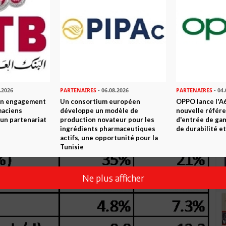
ntelligence artificielle (IA).
seurs de services cloud ont doublé leurs programmes
 qu’au début d’un cycle d’investissement massif, unique en
n technologique accélérée pourrait générer des gains
roductivité et le potentiel de croissance du PIB, comme ce fut
tures Internet dans les années 1990.
de croissance du PIB des États-Unis
 %, 1990-2024)
.2026
PARTENAIRES
- 06.08.2026
PARTENAIRES
- 04.
son engagement
Un consortium européen
OPPO lance l'A6
maciens
développe un modèle de
nouvelle référ
à un partenariat
production novateur pour les
d'entrée de ga
ingrédients pharmaceutiques
de durabilité et
actifs, une opportunité pour la
Tunisie
Ne plus afficher