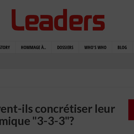
STORY
HOMMAGE À..
DOSSIERS
WHO'S WHO
BLOG
ent-ils concrétiser leur
mique "3-3-3"?