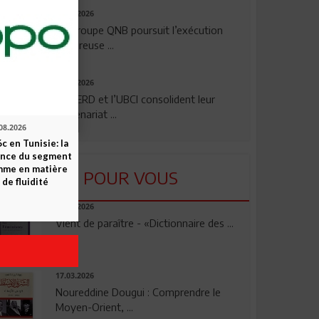
29.07.2026
Le Groupe QNB poursuit l’exécution
rigoureuse ...
24.07.2026
La BERD et l’UBCI consolident leur
partenariat ...
08.2026
c en Tunisie: la
ence du segment
mme en matière
LU POUR VOUS
 de fluidité
23.04.2026
Vient de paraître - «Dictionnaire des ...
17.03.2026
Noureddine Dougui : Comprendre le
Moyen-Orient, ...