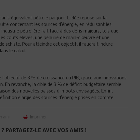
arils équivalent pétrole par jour. L’idée repose sur la
utre concernant les sources d’énergie, en réduisant les
ndustrie pétrolière fait face à des défis majeurs, tels que
des coûts élevés, une pénurie de main-d'œuvre et une
 schiste. Pour atteindre cet objectif, il faudrait inclure
ns le calcul.
 l’objectif de 3 % de croissance du PIB, grâce aux innovations
. En revanche, la cible de 3 % de déficit budgétaire semble
aison des nouvelles baisses d’impôts envisagées. Enfin,
définition élargie des sources d’énergie prises en compte.
n ami
Imprimer
 ? PARTAGEZ-LE AVEC VOS AMIS !