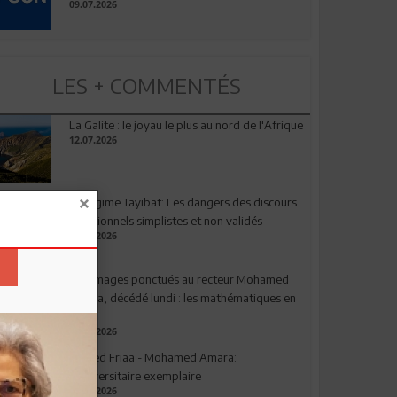
09.07.2026
LES + COMMENTÉS
La Galite : le joyau le plus au nord de l'Afrique
12.07.2026
Le régime Tayibat: Les dangers des discours
nutritionnels simplistes et non validés
09.07.2026
Hommages ponctués au recteur Mohamed
Amara, décédé lundi : les mathématiques en
deuil
03.08.2026
Ahmed Friaa - Mohamed Amara:
l’Universitaire exemplaire
04.08.2026