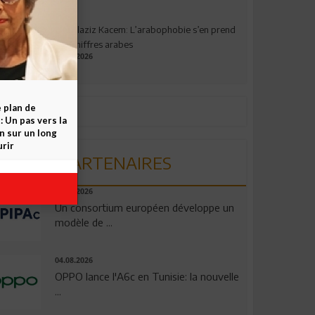
Abdelaziz Kacem: L’arabophobie s’en prend
aux chiffres arabes
09.07.2026
e plan de
 Un pas vers la
n sur un long
rir
PARTENAIRES
06.08.2026
Un consortium européen développe un
modèle de ...
04.08.2026
OPPO lance l'A6c en Tunisie: la nouvelle
...