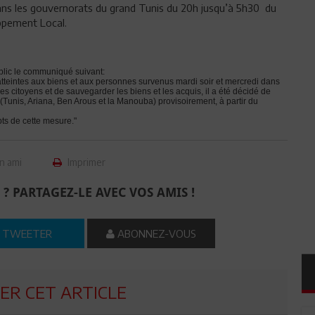
dans les gouvernorats du grand Tunis du 20h jusqu’à 5h30 du
oppement Local.
ublic le communiqué suivant:
 atteintes aux biens et aux personnes survenus mardi soir et mercredi dans
 des citoyens et de sauvegarder les biens et les acquis, il a été décidé de
(Tunis, Ariana, Ben Arous et la Manouba) provisoirement, à partir du
pts de cette mesure."
n ami
Imprimer
 ? PARTAGEZ-LE AVEC VOS AMIS !
TWEETER
ABONNEZ-VOUS
R CET ARTICLE