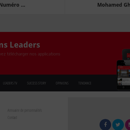
 Numéro ...
Mohamed Ghan
ons Leaders
ez télécharger nos applications
LEADERS TV
SUCCESS STORY
OPINIONS
TENDANCE
Annuaire de personnalités
Contact