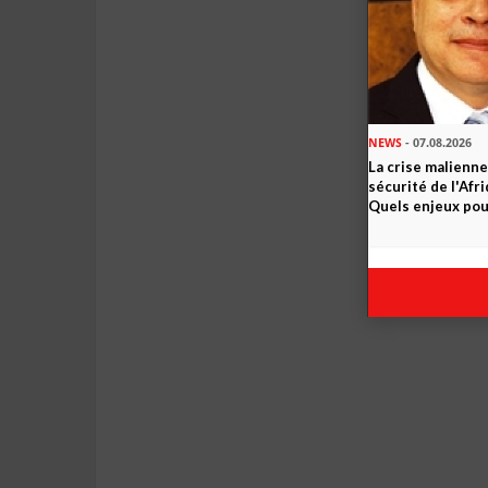
NEWS
- 07.08.2026
La crise malienne
sécurité de l'Afr
Quels enjeux pour