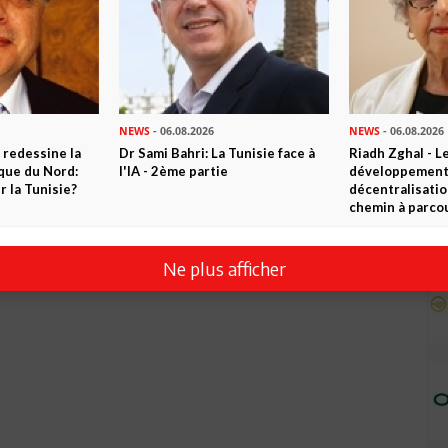
NEWS
- 06.08.2026
NEWS
- 06.08.2026
 redessine la
Dr Sami Bahri: La Tunisie face à
Riadh Zghal - L
ique du Nord:
l'IA - 2ème partie
développement:
 la Tunisie?
décentralisatio
chemin à parcou
Ne plus afficher