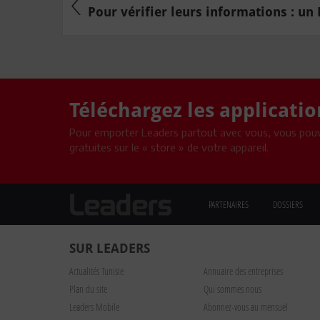
Pour vérifier leurs informations : un
Téléchargez les applicati
Pour emporter Leaders partout avec vous, vous pouv
gratuites sur le « store » de votre appareil.
PARTENAIRES
DOSSIERS
SUR LEADERS
Actualités Tunisie
Annuaire des entreprises
Plan du site
Qui sommes nous
Leaders Mobile
Abonnez-vous au mensuel