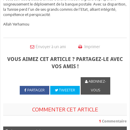
soigneusement le déploiement de la banque postale. Avec sa disparition,
la Tunisie perd l’un de ses grands commis de l’Etat, alliant intégrité,
compétence et perspicacité.
Allah Yerhamou
Envoyer à un ami
Imprimer
VOUS AIMEZ CET ARTICLE ? PARTAGEZ-LE AVEC
VOS AMIS !
ABONNEZ-
PARTAGER
TWEETER
VOUS
COMMENTER CET ARTICLE
1
Commentaire