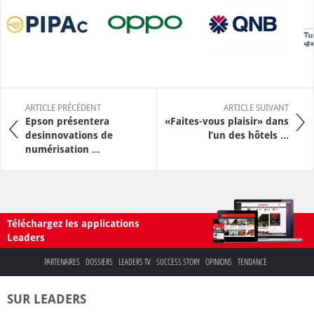
ARTICLE PRÉCÉDENT
ARTICLE SUIVANT
Epson présentera
«Faites-vous plaisir» dans
desinnovations de
l’un des hôtels ...
numérisation ...
Téléchargez les applications
Leaders
PARTENAIRES
DOSSIERS
LEADERS TV
SUCCESS STORY
OPINIONS
TENDANCE
SUR LEADERS