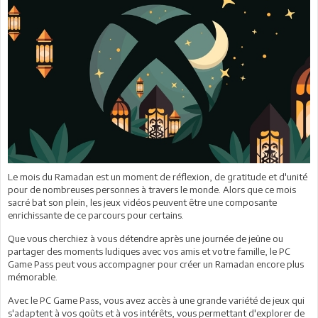
Le mois du Ramadan est un moment de réflexion, de gratitude et d'unité
pour de nombreuses personnes à travers le monde. Alors que ce mois
sacré bat son plein, les jeux vidéos peuvent être une composante
enrichissante de ce parcours pour certains.
Que vous cherchiez à vous détendre après une journée de jeûne ou
partager des moments ludiques avec vos amis et votre famille, le PC
Game Pass peut vous accompagner pour créer un Ramadan encore plus
mémorable.
Avec le PC Game Pass, vous avez accès à une grande variété de jeux qui
s'adaptent à vos goûts et à vos intérêts, vous permettant d'explorer de