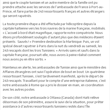
ainsi que le couple tunisien et un autre membre de la famille ont pu
prendre attache avec les services de l’ambassade de France à Port-au-
Prince, et faire partie de 243 ressortissants français et autres étrangers
qui seront rapatriés.
La toute première étape a été effectuée par hélicoptère depuis la
capitale haïtienne vers les trois navires de la marine française, mobilisés.
« L’accueil à bord était magnifique, rapporte notre compatriote. Nous
étions profondément soulagés d’autant plus que des médecins étaient
présents. Sauvés ! » Première destination la Martinique. Puis, un vol
spécial devait rapatrier à Paris dans la nuit du vendredi au samedi, les
243 rescapés dont les trois Tunisiens. « Arrivés sains et saufs dans la
capitale française, poursuit-elle, nous avons à peine réalisé comment
nous avons pu en être sortis. »
Maintenus en alerte, les ambassades de Tunisie ainsi que le ministère des
Affaires étrangères ont suivi l’opération de bout en bout. Un quatrième
ressortissant Tunisien, s’est tardivement manifesté, après le départ de
243 rescapés. Travaillant pour le compte d’une entreprise italienne, c’est
notre ambassade à Rome qui a pris le dossier en main, en coordination
avec les autres postes.
De son côté, notre ambassade à Ottawa (Canada) dont Haïti relève
désormais de son périmètre, assure le suivi de la situation, pour prêter
assistance à d’autres ressortissants tunisiens restés dans l’Île.