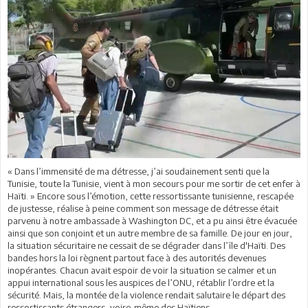
« Dans l’immensité de ma détresse, j’ai soudainement senti que la
Tunisie, toute la Tunisie, vient à mon secours pour me sortir de cet enfer à
Haïti. » Encore sous l’émotion, cette ressortissante tunisienne, rescapée
de justesse, réalise à peine comment son message de détresse était
parvenu à notre ambassade à Washington DC, et a pu ainsi être évacuée
ainsi que son conjoint et un autre membre de sa famille. De jour en jour,
la situation sécuritaire ne cessait de se dégrader dans l’île d'Haïti. Des
bandes hors la loi règnent partout face à des autorités devenues
inopérantes. Chacun avait espoir de voir la situation se calmer et un
appui international sous les auspices de l’ONU, rétablir l’ordre et la
sécurité. Mais, la montée de la violence rendait salutaire le départ des
ressortissants étrangers, voire-même des Haïtiens.