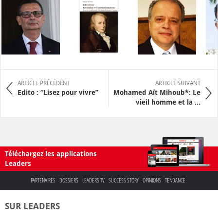
ARTICLE PRÉCÉDENT
ARTICLE SUIVANT
Edito : “Lisez pour vivre”
Mohamed Aït Mihoub*: Le
vieil homme et la ...
Téléchargez les applications
Leaders
PARTENAIRES
DOSSIERS
LEADERS TV
SUCCESS STORY
OPINIONS
TENDANCE
SUR LEADERS