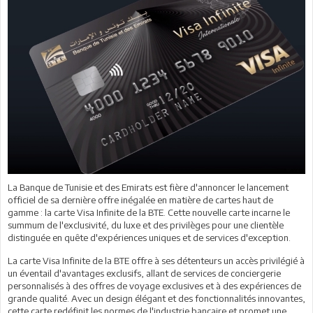
La Banque de Tunisie et des Emirats est fière d'annoncer le lancement
officiel de sa dernière offre inégalée en matière de cartes haut de
gamme : la carte Visa Infinite de la BTE. Cette nouvelle carte incarne le
summum de l'exclusivité, du luxe et des privilèges pour une clientèle
distinguée en quête d'expériences uniques et de services d'exception.
La carte Visa Infinite de la BTE offre à ses détenteurs un accès privilégié à
un éventail d'avantages exclusifs, allant de services de conciergerie
personnalisés à des offres de voyage exclusives et à des expériences de
grande qualité. Avec un design élégant et des fonctionnalités innovantes,
cette carte redéfinit les normes de l'industrie bancaire et promet une