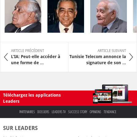
ARTICLE PRÉCÉDENT
ARTICLE SUIVANT
L’IA: Peut-elle accéder à
Tunisie Telecom annonce la
une forme de ...
signature de son ...
Téléchargez les applications
Leaders
PARTENAIRES
DOSSIERS
LEADERS TV
SUCCESS STORY
OPINIONS
TENDANCE
SUR LEADERS