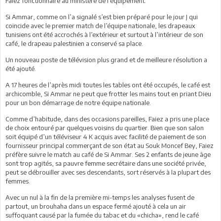
Faiez fonctionnaire au ministère de l’équipement.
Si Ammar, comme on l’a signalé s’est bien préparé pour le jour J qui
coïncide avec le premier match de l’équipe nationale, les drapeaux
tunisiens ont été accrochés à l’extérieur et surtout à l’intérieur de son
café, le drapeau palestinien a conservé sa place.
Un nouveau poste de télévision plus grand et de meilleure résolution a
été ajouté.
A 17 heures de l’après midi toutes les tables ont été occupés, le café est
archicomble, Si Ammar ne peut que frotter les mains tout en priant Dieu
pour un bon démarrage de notre équipe nationale.
Comme d’habitude, dans des occasions pareilles, Faiez a pris une place
de choix entouré par quelques voisins du quartier. Bien que son salon
soit équipé d’un téléviseur 4 K acquis avec facilité de paiement de son
fournisseur principal commerçant de son état au Souk Moncef Bey, Faiez
préfère suivre le match au café de Si Ammar. Ses 2 enfants de jeune âge
sont trop agités, sa pauvre femme secrétaire dans une société privée,
peut se débrouiller avec ses descendants, sort réservés à la plupart des
femmes.
Avec un nul à la fin de la première mi-temps les analyses fusent de
partout, un brouhaha dans un espace fermé ajouté à cela un air
suffoquant causé par la fumée du tabac et du «chicha», rend le café