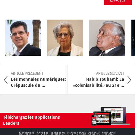
ARTICLE PRÉCÉDENT
ARTICLE SUIVANT
Les monnaies numériques:
Habib Touhami: La
Crépuscule du ...
«colonisabilité» au 21e ...
Téléchargez les applications
Leaders
PARTENAIRES
DOSSIERS
LEADERS TV
SUCCESS STORY
OPINIONS
TENDANCE