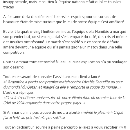
insupportable, mais le soutien à l’équipe nationale fait oublier tous les
tracas.
A l’entame de la deuxième mi-temps les espoirs pour un sursaut de
bravoure était de mise surtout que le jeu de notre équipe s’est amélioré.
Et vient la quatre-vingt huitième minute, l’équipe de la Namibie a marqué
son premier but, un silence glacial s’est emparé du café, des cris et même
des insultes ont résonné. Le match s’est soldé sur ce score de défaite
amère devant une équipe qui n’a jamais gagné un match dans une telle
compétition.
Pour Si Ammar tout est tombé à l’eau, aucune explication n’a pu soulager
son désarroi.
Tout en essayant de consoler l’assistance un client a lancé:
«L’Argentine a perdu son premier match contre l’Arabie Saoudite au cour
du mondial du Qatar, et malgré ça elle a remporté la coupe du monde…»
L’autre a répliqué:
«C’est le trentième anniversaire de notre élimination du premier tour de la
CAN de 1994 organisée dans notre propre pays…»
Si Ammar qui n’a pas trouvé de mot, a ajouté
«même le plasma 4 Q que
j’ai acheté au prix fort n'a pas suffi…»
Tout en cachant un sourire à peine perceptible Faiez a voulu rectifier
«4 K