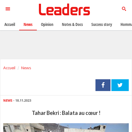
Accueil
News
Opinion
Notes & Docs
Success story
Homma
Accueil
News
NEWS
- 18.11.2023
Tahar Bekri : Balata au cœur !