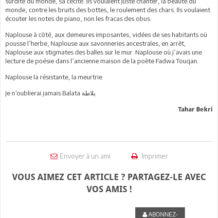
surdité du monde, sa cécité. Ils voulaient juste chanter, la beauté du
monde, contre les bruits des bottes, le roulement des chars. Ils voulaient
écouter les notes de piano, non les fracas des obus.
Naplouse à côté, aux demeures imposantes, vidées de ses habitants où
pousse l’herbe, Naplouse aux savonneries ancestrales, en arrêt,
Naplouse aux stigmates des balles sur le mur. Naplouse où j’avais une
lecture de poésie dans l’ancienne maison de la poète Fadwa Touqan.
Naplouse la résistante, la meurtrie.
Je n’oublierai jamais Balata بلاطة
Tahar Bekri
Envoyer à un ami
Imprimer
VOUS AIMEZ CET ARTICLE ? PARTAGEZ-LE AVEC
VOS AMIS !
ABONNEZ-