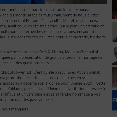
récemment, sans jamais trahir sa souffrance. Mounira
n-âge du monde arabe et musulman, vient de nous quitter.
département d’Histoire, à la faculté des Lettres de Tunis,
, avait toujours été très active. Sur le plan universitaire et
ltipliant les recherches et les publications, encadrant des
is, aussi dans toutes les luttes pour la démocratie, les droits
es sciences sociales à Beit Al-Hikma, Mounira Chapoutot
marquée par la présentation de grands auteurs, le montage de
nges sur des questions clefs.
Pr Chpoutot-Remadi. C’est qu’elle a reçu, avec Abdelawahab
 la promotion des études et des recherches en sciences
s arabes lui a décerné son Trophée pour l’Année 2020. «Cette
d Kahlaoui, président de l’Union dans la citation adressée à
cientifique et universitaire élevée et rendre hommage à vos
ivilisation dans les pays arabes.»
le nous manquera.