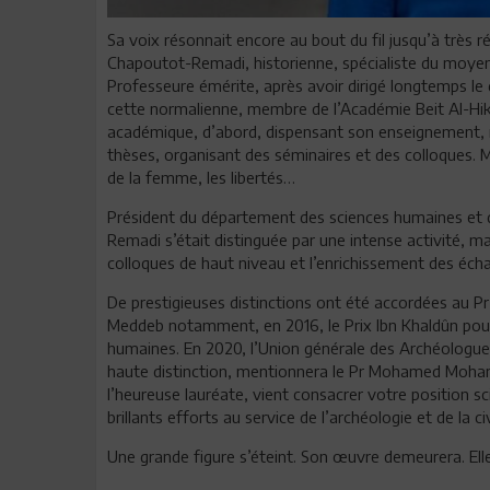
Sa voix résonnait encore au bout du fil jusqu’à très 
Chapoutot-Remadi, historienne, spécialiste du moye
Professeure émérite, après avoir dirigé longtemps le 
cette normalienne, membre de l’Académie Beit Al-Hikma
académique, d’abord, dispensant son enseignement, mu
thèses, organisant des séminaires et des colloques. Ma
de la femme, les libertés…
Président du département des sciences humaines et d
Remadi s’était distinguée par une intense activité, 
colloques de haut niveau et l’enrichissement des écha
De prestigieuses distinctions ont été accordées au 
Meddeb notamment, en 2016, le Prix Ibn Khaldûn pour
humaines. En 2020, l’Union générale des Archéologue
haute distinction, mentionnera le Pr Mohamed Mohame
l’heureuse lauréate, vient consacrer votre position s
brillants efforts au service de l’archéologie et de la c
Une grande figure s’éteint. Son œuvre demeurera. El