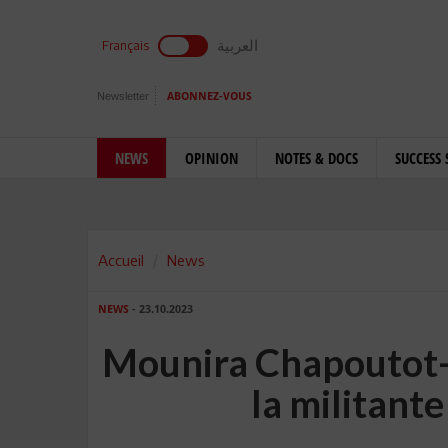
العربية
Français
Newsletter
ABONNEZ-VOUS
NEWS
OPINION
NOTES & DOCS
SUCCESS 
Accueil
News
NEWS
- 23.10.2023
Mounira Chapoutot-R
la militante