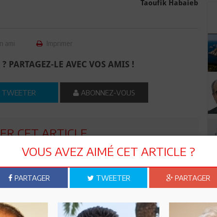
Taoufik Habaieb
n ami
Imprimer
 ? PARTAGEZ-LE AVEC VOS AMIS !
TWEETER
ABONNEZ-VOUS
R CET ARTICLE
VOUS AVEZ AIMÉ CET ARTICLE ?
1
Commentaire
PARTAGER
TWEETER
PARTAGER
Commenter