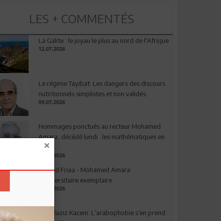
LES + COMMENTÉS
La Galite : le joyau le plus au nord de l'Afrique
12.07.2026
Le régime Tayibat: Les dangers des discours
nutritionnels simplistes et non validés
09.07.2026
Hommages ponctués au recteur Mohamed
Amara, décédé lundi : les mathématiques en
deuil
03.08.2026
Ahmed Friaa - Mohamed Amara:
l’Universitaire exemplaire
04.08.2026
Abdelaziz Kacem: L’arabophobie s’en prend