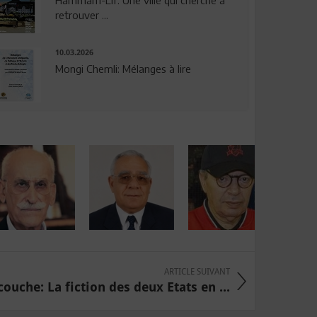
Hammam-Lif: Une ville qui cherche à
retrouver ...
10.03.2026
Mongi Chemli: Mélanges à lire
ARTICLE SUIVANT
ouche: La fiction des deux Etats en ...