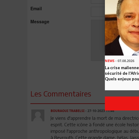
Email
Message
NEWS
- 07.08.2026
La crise malienne
sécurité de l'Afr
Quels enjeux pour
Les Commentaires
BOURAOUI TRABELSI
- 27-10-2023 11:46
Je viens d'apprendre la mort de ma directr
esprit. Cette icône à fondé une école histori
imposé l'approche anthropologique au débu
à Beyrouth. Cette grande dame, hélas, laiss