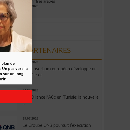
aux chiffres arabes
09.07.2026
PARTENAIRES
06.08.2026
e plan de
Un consortium européen développe un
 Un pas vers la
n sur un long
modèle de ...
rir
04.08.2026
OPPO lance l'A6c en Tunisie: la nouvelle
...
29.07.2026
Le Groupe QNB poursuit l’exécution