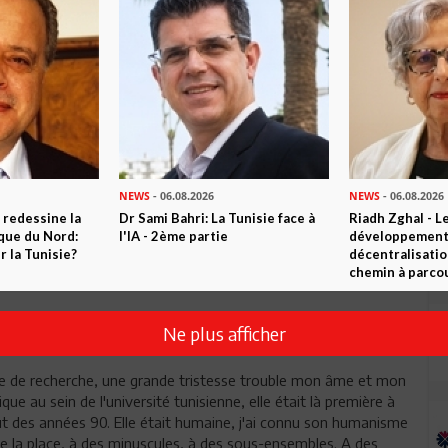
NEWS
- 06.08.2026
NEWS
- 06.08.2026
 redessine la
Dr Sami Bahri: La Tunisie face à
Riadh Zghal - L
Envoyer
ique du Nord:
l'IA - 2ème partie
développement:
 la Tunisie?
décentralisatio
chemin à parcou
Ne plus afficher
ice de recherche, une grande tristesse trouble mon âme et mon
que au sein de l'université tunisienne, elle était là première à
t des années 90. Elle était humaine, j'ai connu son humanisme
e la place, à des minuscules, à des sous-ensembles. A des