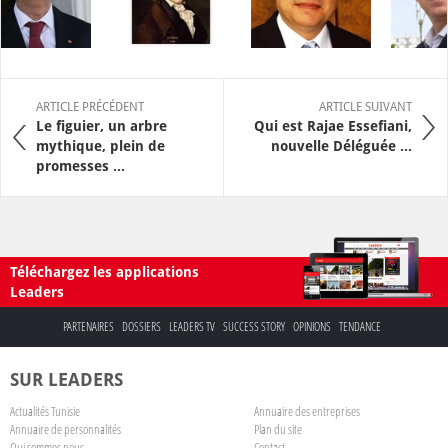
ARTICLE PRÉCÉDENT
ARTICLE SUIVANT
Le figuier, un arbre
Qui est Rajae Essefiani,
mythique, plein de
nouvelle Déléguée ...
promesses ...
Téléchargez les applications
Leaders
PARTENAIRES
DOSSIERS
LEADERS TV
SUCCESS STORY
OPINIONS
TENDANCE
SUR LEADERS
Actualités Tunisie
Annuaire des entreprises
Annuaire de personnalités
Plan du site
Qui sommes nous
Contact