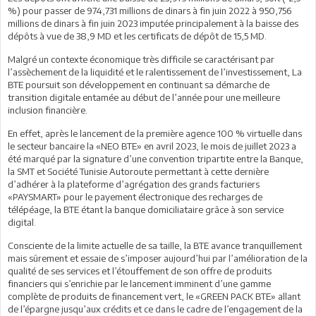
%) pour passer de 974,731 millions de dinars à fin juin 2022 à 950,756
millions de dinars à fin juin 2023 imputée principalement à la baisse des
dépôts à vue de 38,9 MD et les certificats de dépôt de 15,5 MD.
Malgré un contexte économique très difficile se caractérisant par
l’assèchement de la liquidité et le ralentissement de l’investissement, La
BTE poursuit son développement en continuant sa démarche de
transition digitale entamée au début de l’année pour une meilleure
inclusion financière.
En effet, après le lancement de la première agence 100 % virtuelle dans
le secteur bancaire la «NEO BTE» en avril 2023, le mois de juillet 2023 a
été marqué par la signature d’une convention tripartite entre la Banque,
la SMT et Société Tunisie Autoroute permettant à cette dernière
d’adhérer à la plateforme d’agrégation des grands facturiers
«PAYSMART» pour le payement électronique des recharges de
télépéage, la BTE étant la banque domiciliataire grâce à son service
digital.
Consciente de la limite actuelle de sa taille, la BTE avance tranquillement
mais sûrement et essaie de s’imposer aujourd’hui par l’amélioration de la
qualité de ses services et l’étouffement de son offre de produits
financiers qui s’enrichie par le lancement imminent d’une gamme
complète de produits de financement vert, le «GREEN PACK BTE» allant
de l’épargne jusqu’aux crédits et ce dans le cadre de l’engagement de la