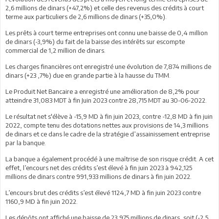
2,6 millions de dinars (+47,2%) et celle des revenus des crédits à court
terme aux particuliers de 2,6 millions de dinars (+35,0%).
Les prêts à court terme entreprises ont connu une baisse de 0,4 million
de dinars (-3,9%) du fait de la baisse des intérêts sur escompte
commercial de 1,2 million de dinars.
Les charges financières ont enregistré une évolution de 7,874 millions de
dinars (+23 ,7%) due en grande partie à la hausse du TMM.
Le Produit Net Bancaire a enregistré une amélioration de 8,2% pour
atteindre 31,083 MDT à fin Juin 2023 contre 28,715 MDT au 30-06-2022.
Le résultat net s'élève à -15,9 MD à fin juin 2023, contre -12,8 MD à fin juin
2022, compte tenu des dotations nettes aux provisions de 14,3 millions
de dinars et ce dans le cadre de la stratégie d’assainissement entreprise
par la banque.
La banque a également procédé à une maîtrise de son risque crédit. A cet
effet, l’encours net des crédits s’est élevé à fin juin 2023 à 942,125
millions de dinars contre 991,933 millions de dinars à fin juin 2022.
L’encours brut des crédits s’est élevé 1124,7 MD à fin juin 2023 contre
1160,9 MD à fin juin 2022.
Les dépôts ont affiché une baisse de 23,975 millions de dinars, soit (-2,5