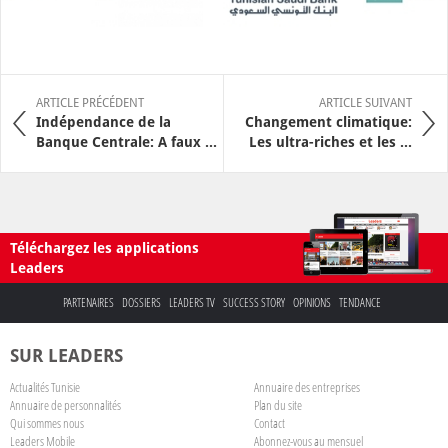
ARTICLE PRÉCÉDENT
ARTICLE SUIVANT
Indépendance de la
Changement climatique:
Banque Centrale: A faux ...
Les ultra-riches et les ...
Téléchargez les applications
Leaders
PARTENAIRES
DOSSIERS
LEADERS TV
SUCCESS STORY
OPINIONS
TENDANCE
SUR LEADERS
Actualités Tunisie
Annuaire des entreprises
Annuaire de personnalités
Plan du site
Qui sommes nous
Contact
Leaders Mobile
Abonnez-vous au mensuel