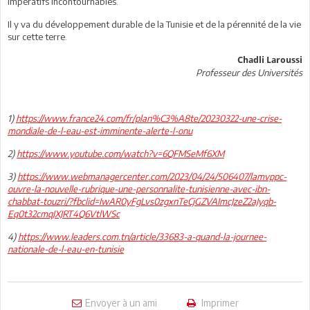
impératifs incontournables.
Il y va du développement durable de la Tunisie et de la pérennité de la vie
sur cette terre.
Chadli Laroussi
Professeur des Universités
1)
https://www.france24.com/fr/plan%C3%A8te/20230322-une-crise-
mondiale-de-l-eau-est-imminente-alerte-l-onu
2)
https://www.youtube.com/watch?v=6QFMSeMf6XM
3)
https://www.webmanagercenter.com/2023/04/24/506407/lamvppc-
ouvre-la-nouvelle-rubrique-une-personnalite-tunisienne-avec-ibn-
chabbat-touzri/?fbclid=IwAR0yFgLvs0zgxnTeCjGZVAImcJzeZ2aJyqb-
Eq0t32cmqJXJRT4Q6VtlWSc
4)
https://www.leaders.com.tn/article/33683-a-quand-la-journee-
nationale-de-l-eau-en-tunisie
Envoyer à un ami
Imprimer