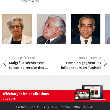
individuelles.
ARTICLE PRÉCÉDENT
ARTICLE SUIVANT
Malgré la sécheresse:
Combien gagnent les
Saison de récolte des ...
influenceurs en Tunisie?
Téléchargez les applications
Leaders
PARTENAIRES
DOSSIERS
LEADERS TV
SUCCESS STORY
OPINIONS
TENDANCE