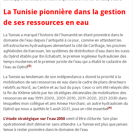
La Tunisie pionnière dans la gestion
de ses ressources en eau
La Tunisie a marqué l’histoire de l’humanité en étant pionnière dans le
domaine de l’eau depuis l’antiquité à ce jour, comme en attestent les
infrastructures hydrauliques alimentant la cité de Carthage, les piscines
aghlabides de Kairouan, les systèmes de distribution d’eau dans les oasis
du Djérid établis par Ibn Echabatt, le premier ingénieur hydraulicien des
temps modernes et le premier juriste de l’eau qui a établi le cadastre de
(3)
l’eau au Djérid
.
La Tunisie au lendemain de son indépendance a donné la priorité à la
mobilisation de ses ressources en eau dans le cadre de plans directeurs
relatifs au Nord, au Centre et au Sud du pays. Ceux-ci ont été relayés dès
la fin du XXème siècle par les stratégies décennales de mobilisation des
ressources en eau 1991-2000, 2001-2010, 2011-2020, 2021-2030 dans
lesquelles mon collègue et ami Ameur Horchani, un autre hydraulicien du
(4)
Djérid qui nous a quittés le 5 août 2021, joua un rôle essentiel
.
vient d’être clôturée. Son plan
L’étude stratégique sur l’eau 2050
opérationnel doit démarrer sans attendre. La Tunisie est plus que jamais
tenue à rester pionnière dans le domaine de l’eau.