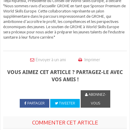
Teija Ripattila, Présidente du Conseil de World Skills Europe, a déclaré:
"Nous sommes ravis d'accueillir GROHE en tant que Sponsor Premium de
World Skills Europe. Cette collaboration représente un jalon
supplémentaire dans le parcours impressionnant de GROHE, qui
ambitionne d’accroître le profil, les compétences et les perspectives
économiques des jeunes. Le soutien de GROHE à World Skills Europe
sera précieux pour nous aider à préparer les jeunes talents de l'industrie
sanitaire à leur future carrière."
Envoyer à un ami
Imprimer
VOUS AIMEZ CET ARTICLE ? PARTAGEZ-LE AVEC
VOS AMIS !
ABONNEZ-
PARTAGER
TWEETER
VOUS
COMMENTER CET ARTICLE