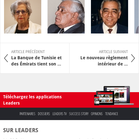
ARTICLE PRÉCÉDENT
ARTICLE SUIVANT
La Banque de Tunisie et
Le nouveau règlement
des Émirats tient son ...
intérieur de ...
Téléchargez les applications
Leaders
PARTENAIRES
DOSSIERS
LEADERS TV
SUCCESS STORY
OPINIONS
TENDANCE
SUR LEADERS