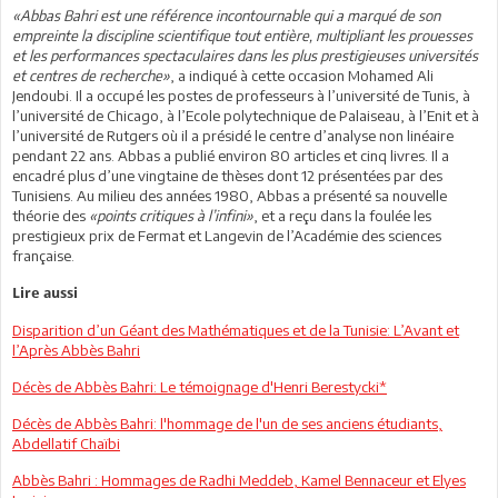
«Abbas Bahri est une référence incontournable qui a marqué de son
empreinte la discipline scientifique tout entière, multipliant les prouesses
et les performances spectaculaires dans les plus prestigieuses universités
et centres de recherche»
, a indiqué à cette occasion Mohamed Ali
Jendoubi. Il a occupé les postes de professeurs à l’université de Tunis, à
l’université de Chicago, à l’Ecole polytechnique de Palaiseau, à l’Enit et à
l’université de Rutgers où il a présidé le centre d’analyse non linéaire
pendant 22 ans. Abbas a publié environ 80 articles et cinq livres. Il a
encadré plus d’une vingtaine de thèses dont 12 présentées par des
Tunisiens. Au milieu des années 1980, Abbas a présenté sa nouvelle
théorie des
«points critiques à l’infini»
, et a reçu dans la foulée les
prestigieux prix de Fermat et Langevin de l’Académie des sciences
française.
Lire aussi
Disparition d’un Géant des Mathématiques et de la Tunisie: L’Avant et
l’Après Abbès Bahri
Décès de Abbès Bahri: Le témoignage d'Henri Berestycki*
Décès de Abbès Bahri: l'hommage de l'un de ses anciens étudiants,
Abdellatif Chaïbi
Abbès Bahri : Hommages de Radhi Meddeb, Kamel Bennaceur et Elyes