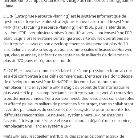
déroulé sur le campus Xi Liu Bei Po Village de l'entreprise à Dongguan, en
Chine.
L'ERP (Enterprise Resource Planning) est le système informatique de
gestion d'entreprise le plus stratégique. Huawei a introduit le système
MRP (Manufacturing Resource Planning) II en 1996, puis l'a étendu au
système ERP avec plusieurs mises à jour itératives. L’anciensystème ERP
était jusqu’alors le système central qui a sous-tendu les opérations de
l'entreprise Huawei et son développement rapide pendant plus de 20
ans. Celui-cia soutenu les opérations commerciales efficaces de Huawei,
qui, chaque année, génèrent des centaines de milliards de dollarsdans
plus de 170 pays et régions du monde.
En 2019, Huawei a commencé à faire face à une pression externe accrue
et a été confrontée à des défis commerciaux. L'entreprise a donc décidé
de développer un système MetaERP entièrement autonome pour
remplacer l'ancien système ERP. Il s'agit du projet de transformation le
plus vaste et le plus complexe jamais entrepris par Huawei. Au cours des
trois dernières années, l’entreprisea investi des ressources considérables
et affecté plusieurs milliers de personnes à ce projet, tout en collaborant
avec des partenaires du secteur et de l'écosystème pour surmonter les
difficultés rencontrées. Ce nouveau système MetaERP, orienté vers
l'avenir, à très grande échelle et issu du cloud, a déjà été mis en service,
remplaçant ainsi l'ancien système ERP.
MetaERP assureactuellement 100 % des scénarios commerciaux de