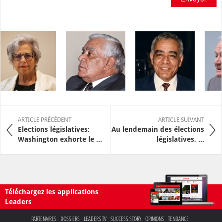
ARTICLE PRÉCÉDENT
ARTICLE SUIVANT
Elections législatives:
Au lendemain des élections
Washington exhorte le ...
législatives, ...
Téléchargez les applications
Leaders
PARTENAIRES
DOSSIERS
LEADERS TV
SUCCESS STORY
OPINIONS
TENDANCE