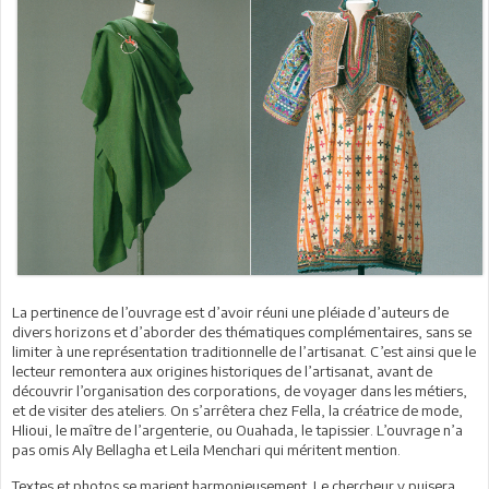
La pertinence de l’ouvrage est d’avoir réuni une pléiade d’auteurs de
divers horizons et d’aborder des thématiques complémentaires, sans se
limiter à une représentation traditionnelle de l’artisanat. C’est ainsi que le
lecteur remontera aux origines historiques de l’artisanat, avant de
découvrir l’organisation des corporations, de voyager dans les métiers,
et de visiter des ateliers. On s’arrêtera chez Fella, la créatrice de mode,
Hlioui, le maître de l’argenterie, ou Ouahada, le tapissier. L’ouvrage n’a
pas omis Aly Bellagha et Leila Menchari qui méritent mention.
Textes et photos se marient harmonieusement. Le chercheur y puisera