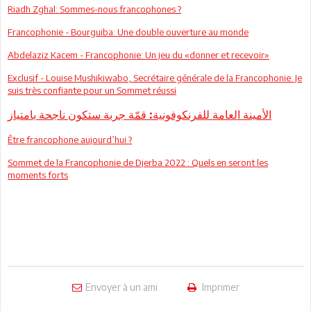
Riadh Zghal: Sommes-nous francophones ?
Francophonie - Bourguiba: Une double ouverture au monde
Abdelaziz Kacem - Francophonie: Un jeu du «donner et recevoir»
Exclusif - Louise Mushikiwabo, Secrétaire générale de la Francophonie: Je
suis très confiante pour un Sommet réussi
الأمينة العامة للفرنكوفونية: قمّة جربة ستكون ناجحة بامتياز
Être francophone aujourd’hui ?
Sommet de la Francophonie de Djerba 2022 : Quels en seront les
moments forts
Envoyer à un ami
Imprimer