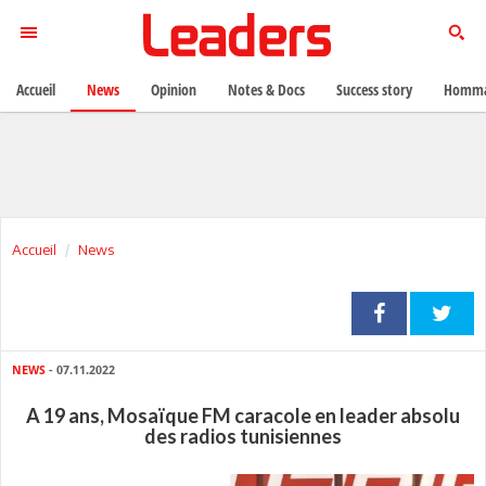
Accueil
News
Opinion
Notes & Docs
Success story
Homma
Accueil
News
NEWS
- 07.11.2022
A 19 ans, Mosaïque FM caracole en leader absolu
des radios tunisiennes