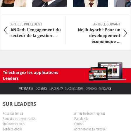
ARTICLE PRÉCÉDENT
ARTICLE SUIVANT
ANGed: L’engagement du
Nejib Ayachi: Pour un
secteur de la gestion ...
développement
économique ...
Téléchargez les applications
Leaders
PARTENAIRES
DOSSIERS
LEADERS TV
SUCCESS STORY
OPINIONS
TENDANCE
SUR LEADERS
Actualités Tunisie
Annuaire des entreprises
Annuaire de personnalités
Plan du site
Qui sommes nous
Contact
Leaders Mobile
Abonnez-vous au mensuel