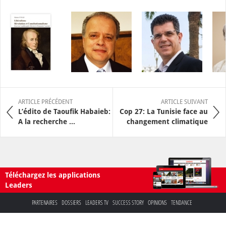
ARTICLE PRÉCÉDENT
ARTICLE SUIVANT
L’édito de Taoufik Habaieb:
Cop 27: La Tunisie face au
A la recherche ...
changement climatique
Téléchargez les applications
Leaders
PARTENAIRES
DOSSIERS
LEADERS TV
SUCCESS STORY
OPINIONS
TENDANCE