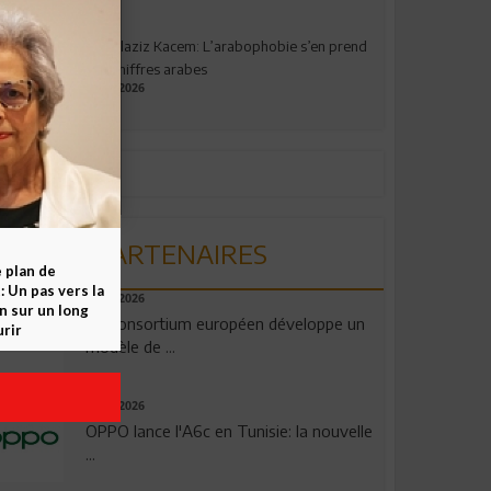
Abdelaziz Kacem: L’arabophobie s’en prend
aux chiffres arabes
09.07.2026
PARTENAIRES
e plan de
 Un pas vers la
06.08.2026
n sur un long
Un consortium européen développe un
rir
modèle de ...
04.08.2026
OPPO lance l'A6c en Tunisie: la nouvelle
...