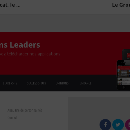
t, le ...
Le Grou
ons Leaders
ez télécharger nos applications
LEADERS TV
SUCCESS STORY
OPINIONS
TENDANCE
Annuaire de personnalités
Contact