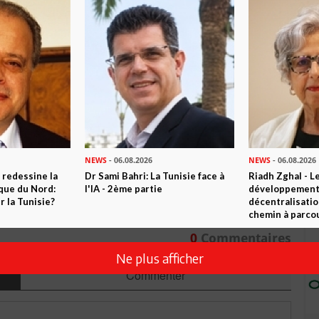
n ami
Imprimer
 ? PARTAGEZ-LE AVEC VOS AMIS !
TWEETER
ABONNEZ-VOUS
NEWS
- 06.08.2026
NEWS
- 06.08.2026
 redessine la
Dr Sami Bahri: La Tunisie face à
Riadh Zghal - L
R CET ARTICLE
ique du Nord:
l'IA - 2ème partie
développement:
 la Tunisie?
décentralisatio
chemin à parcou
0
Commentaires
Ne plus afficher
Commenter