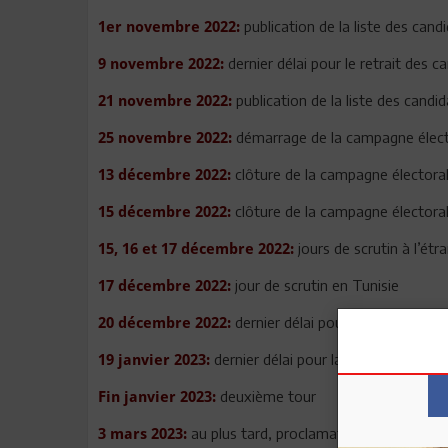
publication de la liste des cand
1er novembre 2022:
dernier délai pour le retrait des c
9 novembre 2022:
publication de la liste des candi
21 novembre 2022:
démarrage de la campagne élector
25 novembre 2022:
clôture de la campagne électoral
13 décembre 2022:
clôture de la campagne électoral
15 décembre 2022:
jours de scrutin à l’étr
15, 16 et 17 décembre 2022:
jour de scrutin en Tunisie
17 décembre 2022:
dernier délai pour la proclamatio
20 décembre 2022:
dernier délai pour la proclamation de
19 janvier 2023:
deuxième tour
Fin janvier 2023:
au plus tard, proclamation des résultats
3 mars 2023: