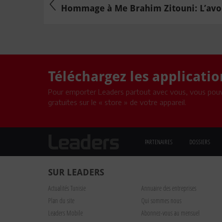
Hommage à Me Brahim Zitouni: L’avoca
Téléchargez les applicati
Pour emporter Leaders partout avec vous, vous pouv
gratuites sur le « store » de votre appareil.
PARTENAIRES
DOSSIERS
SUR LEADERS
Actualités Tunisie
Annuaire des entreprises
Plan du site
Qui sommes nous
Leaders Mobile
Abonnez-vous au mensuel