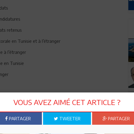
idats
andidatures
dats retenus
ale en Tunisie et à l’étranger
e à l’étranger
e en Tunisie
anger
n des résultats provisoires
VOUS AVEZ AIMÉ CET ARTICLE ?
s résultats définitifs
PARTAGER
TWEETER
PARTAGER
 défintifs.