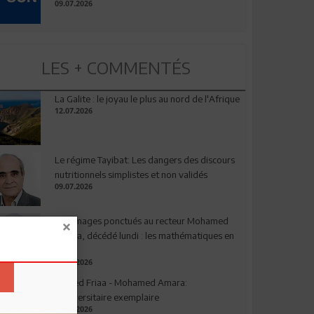
09.07.2026
LES + COMMENTÉS
La Galite : le joyau le plus au nord de l'Afrique
12.07.2026
Le régime Tayibat: Les dangers des discours
nutritionnels simplistes et non validés
09.07.2026
Hommages ponctués au recteur Mohamed
Amara, décédé lundi : les mathématiques en
deuil
03.08.2026
Ahmed Friaa - Mohamed Amara:
l’Universitaire exemplaire
04.08.2026