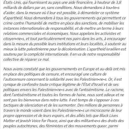
États-Unis, qui fournissent au pays une aide financière, à hauteur de 3,8
milliards de dollars par an, sans conditions. Nous demandons à tou•te•s
d’aider, dans la mesure où il leur est possible, à démanteler ce système
d’apartheid. Nous demandons à tous les gouvernements qui permettent ce
crime contre l’humanité de mettre en place des sanctions, de mobiliser les
instances internationales de responsabilité, et de mettre un terme à leurs
relations commerciales et économiques. Nous appelons les activistes et
citoyen•ne•s, et tout particulièrement nos pairs dans les arts, à encourager
dans la mesure du possible leurs institutions et leurs localités, à soutenir au
mieux la lutte palestinienne pour la décolonisation. L’apartheid israélien est
soutenu par la complicité internationale. Il en va de notre responsabilité
collective de réparer ce mal.
Nous avons constaté que les gouvernements en Europe et au-delà ont mis
en place des politiques de censure, et encouragé une culture de
l’autocensure concernant la solidarité avec les Palestinien•ne•s. Or, il est
cynique de confondre toute critique légitime de l'État d'Israël et de ses
politiques envers les Palestinien•ne•s avec de l'antisémitisme. Le racisme,
dont l'antisémitisme et toutes les formes de haine, nous sont odieux et ne
sont pas les bienvenus dans notre lutte. Il est temps de s'opposer à ces
tactiques de silenciation et de les surmonter. Des millions de personnes à
travers le monde voient dans les Palestinien•ne•s un microcosme de leur
propre oppression et de leurs espoirs, et des alliés tels que Black Lives
Matter et Jewish Voice for Peace, ainsi que des militant•e•s des droits des
peuples autochtones, des féministes et des mouvements queer, parmi