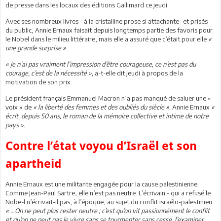
de presse dans les locaux des éditions Gallimard ce jeudi.
Avec ses nombreux livres - à la cristalline prose si attachante- et prisés
du public, Annie Ernaux faisait depuis longtemps partie des favoris pour
le Nobel dans le milieu littéraire, mais elle a assuré que c’était pour elle
«
une grande surprise »
.
« Je n’ai pas vraiment l’impression d’être courageuse, ce n’est pas du
courage, c’est de la nécessité »,
a-t-elle dit jeudi à propos de la
motivation de son prix.
Le président français Emmanuel Macron n’a pas manqué de saluer une «
voix » de
« la liberté des femmes et des oubliés du siècle ».
Annie Ernaux
«
écrit, depuis 50 ans, le roman de la mémoire collective et intime de notre
pays ».
Contre l’état voyou d’Israël et son
apartheid
Annie Ernaux est une militante engagée pour la cause palestinienne.
Comme Jean-Paul Sartre, elle n’est pas neutre. L’écrivain - qui a refusé le
Nobe-l n’écrivait-il pas, à l’époque, au sujet du conflit israélo-palestinien :
« …On ne peut plus rester neutre ; c’est qu’on vit passionnément le conflit
et qu’on ne peut pas le vivre sans se tourmenter sans cesse, l’examiner