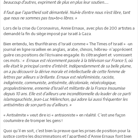
beaucoup d'autres, expriment de plus en plus leur soutien…..
Il faut que l’apartheid soit démantelé. Nul•le d’entre nous n’est libre, tant
que nous ne sommes pas tou•te•s libres. »
Lors de la crise du Coronavirus, Annie Ernaux, avec plus de 200 artistes a
demandé la fin du siège imposé par Israël à Gaza.
Bien entendu, les thuriféraires d’Israël comme « The Times of Israël » -un
journal en ligne israélien en anglais, arabe, chinois, hébreu- n’apprécient
guère ces positions de l’écrivaine engagée. Ils s‘étranglent et vomissent
ces mots
: « Ernaux est récemment passée à la télévison sur France 5, où
elle était le principal centre d’intérêt. Indépendamment de sa belle plume,
on a pu découvrir la dérive morale et intellectuelle de cette femme de
lettres par ailleurs si brillante. Ernaux est néoféministe, raciste,
indigéniste, communiste, antisémite, décoloniale, néoécologique,
propalestinienne, ennemie d’Israël et militante de la France Insoumise
depuis 10 ans. Elle est d’ailleurs une inconditionnelle du leader de ce parti
islamogauchiste, Jean-Luc Mélenchon, qui adore lui aussi fréquenter les
antisémites de son parti ou d’ailleurs. »
« Antisémite » veut dire ici « antisioniste » en réalité. C’est une façon
coutumière de tromper les gens !
Quoi qu’il en soit, c’est bien la preuve que les prises de position pour la
justice contre les discriminations et l’apartheid d’Annie Ernaux font bien