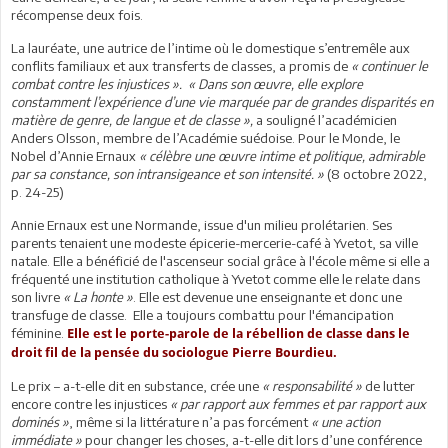
récompense deux fois.
La lauréate, une autrice de l’intime où le domestique s’entremêle aux
conflits familiaux et aux transferts de classes, a promis de
« continuer le
combat contre les injustices ». « Dans son œuvre, elle explore
constamment l’expérience d’une vie marquée par de grandes disparités en
matière de genre, de langue et de classe »,
a souligné l’académicien
Anders Olsson, membre de l’Académie suédoise. Pour le Monde, le
Nobel d’Annie Ernaux
« célèbre une œuvre intime et politique, admirable
par sa constance, son intransigeance et son intensité. »
(8 octobre 2022,
p. 24-25)
Annie Ernaux est une Normande, issue d'un milieu prolétarien. Ses
parents tenaient une modeste épicerie-mercerie-café à Yvetot, sa ville
natale. Elle a bénéficié de l'ascenseur social grâce à l'école même si elle a
fréquenté une institution catholique à Yvetot comme elle le relate dans
son livre
« La honte »
. Elle est devenue une enseignante et donc une
transfuge de classe. Elle a toujours combattu pour l'émancipation
féminine.
Elle est le porte-parole de la rébellion de classe dans le
droit fil de la pensée du sociologue Pierre Bourdieu.
Le prix – a-t-elle dit en substance, crée une
« responsabilité »
de lutter
encore contre les injustices
« par rapport aux femmes et par rapport aux
dominés »
, même si la littérature n’a pas forcément
« une action
immédiate »
pour changer les choses, a-t-elle dit lors d’une conférence