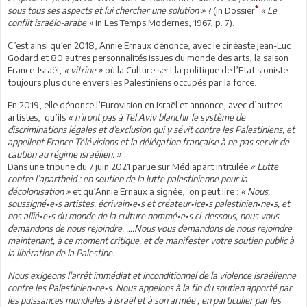
*
sous tous ses aspects et lui chercher une solution »
? (in Dossier
« Le
conflit israélo-arabe »
in Les Temps Modernes, 1967, p. 7).
C’est ainsi qu’en 2018, Annie Ernaux dénonce, avec le cinéaste Jean-Luc
Godard et 80 autres personnalités issues du monde des arts, la saison
France-Israël,
« vitrine »
où la Culture sert la politique de l’Etat sioniste
toujours plus dure envers les Palestiniens occupés par la force.
En 2019, elle dénonce l’Eurovision en Israël et annonce, avec d’autres
artistes, qu’ils
« n’iront pas à Tel Aviv blanchir le système de
discriminations légales et d’exclusion qui y sévit contre les Palestiniens, et
appellent France Télévisions et la délégation française à ne pas servir de
caution au régime israélien. »
Dans une tribune du 7 juin 2021 parue sur Médiapart intitulée
« Lutte
contre l’apartheid : en soutien de la lutte palestinienne pour la
décolonisation »
et qu’Annie Ernaux a signée, on peut lire :
« Nous,
soussigné•e•s artistes, écrivain•e•s et créateur•ice•s palestinien•ne•s, et
nos allié•e•s du monde de la culture nommé•e•s ci-dessous, nous vous
demandons de nous rejoindre. ….Nous vous demandons de nous rejoindre
maintenant, à ce moment critique, et de manifester votre soutien public à
la libération de la Palestine.
Nous exigeons l'arrêt immédiat et inconditionnel de la violence israélienne
contre les Palestinien•ne•s. Nous appelons à la fin du soutien apporté par
les puissances mondiales à Israël et à son armée ; en particulier par les