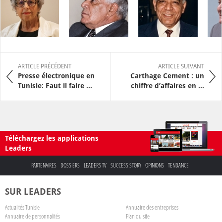
ARTICLE PRÉCÉDENT
ARTICLE SUIVANT
Presse électronique en
Carthage Cement : un
Tunisie: Faut il faire ...
chiffre d’affaires en ...
Téléchargez les applications
Leaders
PARTENAIRES
DOSSIERS
LEADERS TV
SUCCESS STORY
OPINIONS
TENDANCE
SUR LEADERS
Actualités Tunisie
Annuaire des entreprises
Annuaire de personnalités
Plan du site