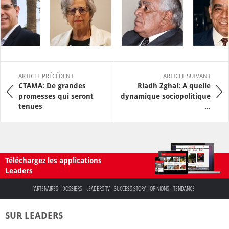
ARTICLE PRÉCÉDENT
ARTICLE SUIVANT
CTAMA: De grandes
Riadh Zghal: A quelle
promesses qui seront
dynamique sociopolitique
tenues
...
Téléchargez les applications
Leaders
PARTENAIRES
DOSSIERS
LEADERS TV
SUCCESS STORY
OPINIONS
TENDANCE
SUR LEADERS