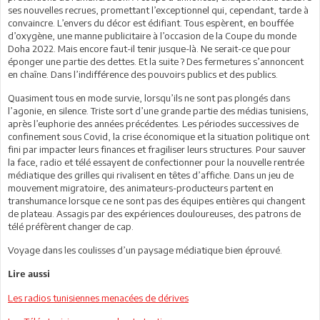
ses nouvelles recrues, promettant l’exceptionnel qui, cependant, tarde à
convaincre. L’envers du décor est édifiant. Tous espèrent, en bouffée
d’oxygène, une manne publicitaire à l’occasion de la Coupe du monde
Doha 2022. Mais encore faut-il tenir jusque-là. Ne serait-ce que pour
éponger une partie des dettes. Et la suite ? Des fermetures s’annoncent
en chaîne. Dans l’indifférence des pouvoirs publics et des publics.
Quasiment tous en mode survie, lorsqu’ils ne sont pas plongés dans
l’agonie, en silence. Triste sort d’une grande partie des médias tunisiens,
après l’euphorie des années précédentes. Les périodes successives de
confinement sous Covid, la crise économique et la situation politique ont
fini par impacter leurs finances et fragiliser leurs structures. Pour sauver
la face, radio et télé essayent de confectionner pour la nouvelle rentrée
médiatique des grilles qui rivalisent en têtes d’affiche. Dans un jeu de
mouvement migratoire, des animateurs-producteurs partent en
transhumance lorsque ce ne sont pas des équipes entières qui changent
de plateau. Assagis par des expériences douloureuses, des patrons de
télé préfèrent changer de cap.
Voyage dans les coulisses d’un paysage médiatique bien éprouvé.
Lire aussi
Les radios tunisiennes menacées de dérives