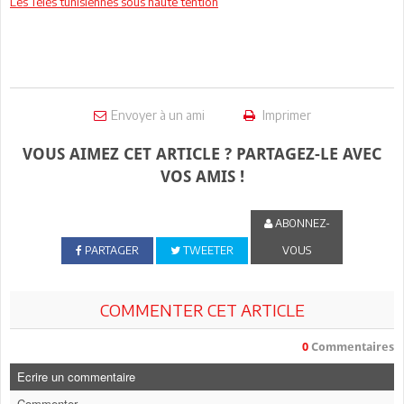
Les Télés tunisiennes sous haute tention
Envoyer à un ami
Imprimer
VOUS AIMEZ CET ARTICLE ? PARTAGEZ-LE AVEC
VOS AMIS !
ABONNEZ-
PARTAGER
TWEETER
VOUS
COMMENTER CET ARTICLE
0
Commentaires
Ecrire un commentaire
Commenter