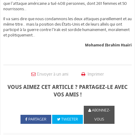
que l’attaque américaine a tué 408 personnes, dont 261 femmes et 50
nourrissons...
Il va sans dire que nous condamnons les deux attaques pareillement et au
même titre... mais la position des États-Unis et de leurs alliés qui ont
participé à la guerre contre l’Irak est sordide humainement, moralement
et politiquement...
Mohamed Ibrahim Hsairi
Envoyer à un ami
Imprimer
VOUS AIMEZ CET ARTICLE ? PARTAGEZ-LE AVEC
VOS AMIS !
ABONNEZ-
PARTAGER
TWEETER
VOUS