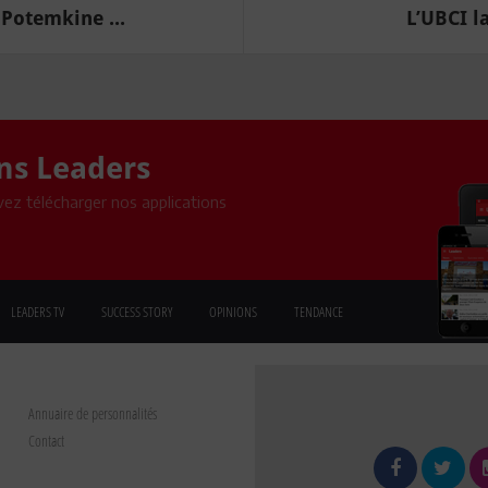
 Potemkine ...
L’UBCI l
ons Leaders
ez télécharger nos applications
LEADERS TV
SUCCESS STORY
OPINIONS
TENDANCE
Annuaire de personnalités
Contact