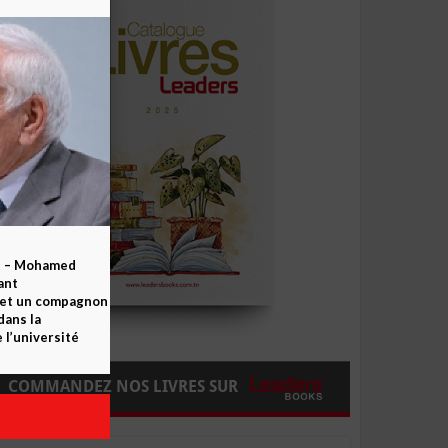
b – Mohamed
ant
 et un compagnon
dans la
 l’université
COMMANDEZ NOS LIVRES SUR