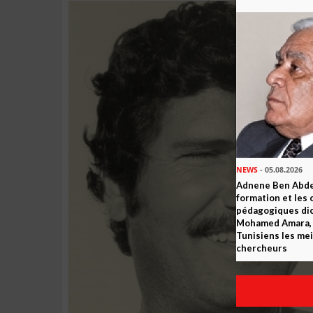
NEWS
- 05.08.2026
Adnene Ben Abde
formation et les 
pédagogiques dic
Mohamed Amara, o
Tunisiens les mei
chercheurs