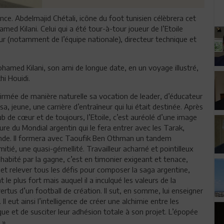
vence. Abdelmajid Chétali, icône du foot tunisien célèbrera cet
med Kilani. Celui qui a été tour-à-tour joueur de l’Etoile
ur (notamment de l’équipe nationale), directeur technique et
Mohamed Kilani, son ami de longue date, en un voyage illustré,
i Houidi.
firmée de manière naturelle sa vocation de leader, d’éducateur
 jeune, une carrière d’entraîneur qui lui était destinée. Après
ub de cœur et de toujours, l’Etoile, c’est auréolé d’une image
re du Mondial argentin qui le fera entrer avec les Tarak,
nde. Il formera avec Taoufik Ben Othman un tandem
tié, une quasi-gémellité. Travailleur acharné et pointilleux
, habité par la gagne, c’est en timonier exigeant et tenace,
s et relever tous les défis pour composer la saga argentine,
 le plus fort mais auquel il a inculqué les valeurs de la
ertus d’un football de création. Il sut, en somme, lui enseigner
 Il eut ainsi l’intelligence de créer une alchimie entre les
ue et de susciter leur adhésion totale à son projet. L’épopée
.»