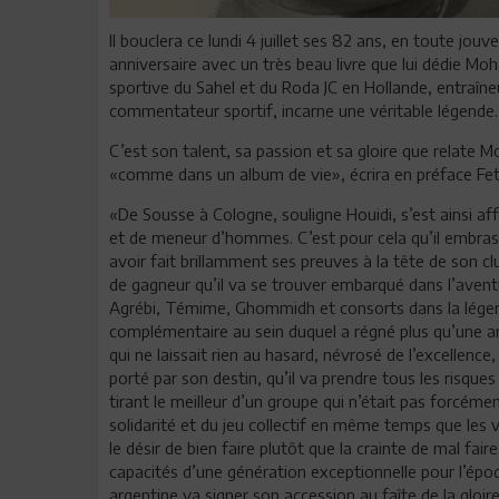
Il bouclera ce lundi 4 juillet ses 82 ans, en toute jou
anniversaire avec un très beau livre que lui dédie Moha
sportive du Sahel et du Roda JC en Hollande, entraîne
commentateur sportif, incarne une véritable légende.
C’est son talent, sa passion et sa gloire que relate 
«comme dans un album de vie», écrira en préface Feth
«De Sousse à Cologne, souligne Houidi, s’est ainsi af
et de meneur d’hommes. C’est pour cela qu’il embrassa,
avoir fait brillamment ses preuves à la tête de son cl
de gagneur qu’il va se trouver embarqué dans l’aventu
Agrébi, Témime, Ghommidh et consorts dans la lége
complémentaire au sein duquel a régné plus qu’une ami
qui ne laissait rien au hasard, névrosé de l’excellence
porté par son destin, qu’il va prendre tous les risque
tirant le meilleur d’un groupe qui n’était pas forcément
solidarité et du jeu collectif en même temps que les v
le désir de bien faire plutôt que la crainte de mal faire.
capacités d’une génération exceptionnelle pour l’époq
argentine va signer son accession au faîte de la gloire