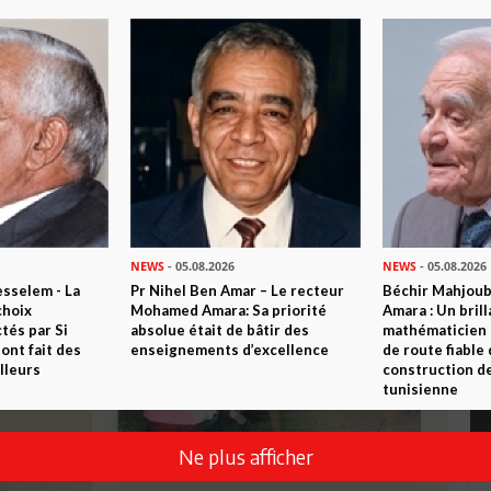
NEWS
- 05.08.2026
NEWS
- 05.08.2026
sselem - La
Pr Nihel Ben Amar – Le recteur
Béchir Mahjou
choix
Mohamed Amara: Sa priorité
Amara : Un brill
tés par Si
absolue était de bâtir des
mathématicien
nt fait des
enseignements d’excellence
de route fiable 
lleurs
construction de
tunisienne
Ne plus afficher