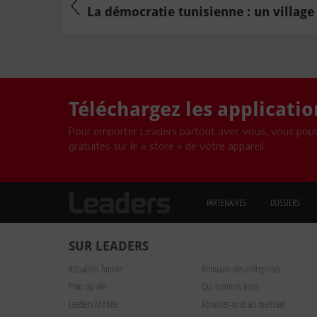
La démocratie tunisienne : un village
Téléchargez les applicati
Pour emporter Leaders partout avec vous, vous pouv
gratuites sur le « store » de votre appareil.
PARTENAIRES
DOSSIERS
SUR LEADERS
Actualités Tunisie
Annuaire des entreprises
Plan du site
Qui sommes nous
Leaders Mobile
Abonnez-vous au mensuel