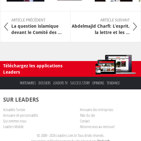
ARTICLE PRÉCÉDENT
ARTICLE SUIVANT
La question islamique
Abdelmajid Charfi: L’esprit,
devant le Comité des ...
la lettre et les ...
Téléchargez les applications
Leaders
PARTENAIRES
DOSSIERS
LEADERS TV
SUCCESS STORY
OPINIONS
TENDANCE
SUR LEADERS
Actualités Tunisie
Annuaire des entreprises
Annuaire de personnalités
Plan du site
Qui sommes nous
Contact
Leaders Mobile
Abonnez-vous au mensuel
© 2009 - 2026 Leaders.com.tn Tous droits réservés.
Conception et Développement du site internet par
Tanit web